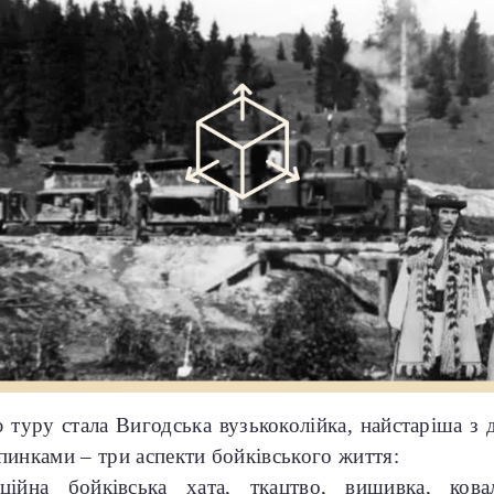
туру стала Вигодська вузькоколійка, найстаріша з д
инками – три аспекти бойківського життя:
ійна бойківська хата, ткацтво, вишивка, кова