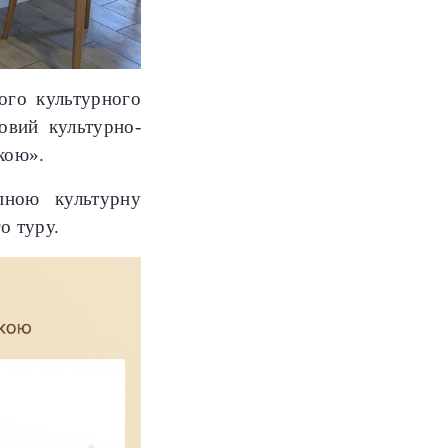
кого культурного
товий культурно-
йкою».
пною культурну
о туру.