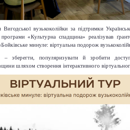
 Вигодської вузькоколійки
за підтримки Українсь
 програми «Культурна спадщина»
реалізував ґран
 «Бойківське минуле: віртуальна подорож вузькоколі
ви – зберегти, популяризувати й зробити досту
щини шляхом створення інтерактивного віртуальног