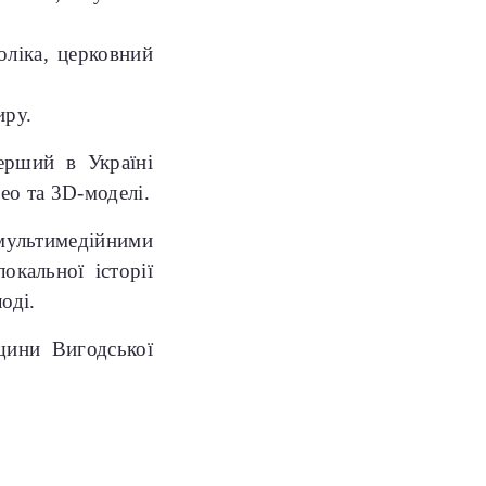
оліка, церковний
иру.
ерший в Україні
ео та 3D-моделі.
ультимедійними
окальної історії
оді.
щини Вигодської