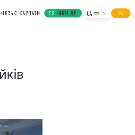
КІВСЬКІ КАРПАТИ
52
ВІКЕНДИ
UA
йків