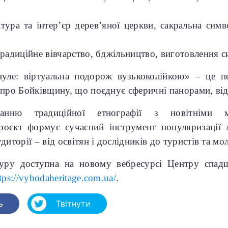
ктура та інтер’єр дерев’яної церкви, сакральна симв
традиційне вівчарство, бджільництво, виготовлення с
нуле: віртуальна подорож вузькоколійкою» – це п
 про Бойківщину, що поєднує сферичні панорами, від
анню традиційної етнографії з новітніми м
роєкт формує сучасний інструмент популяризації л
диторії – від освітян і дослідників до туристів та мол
туру доступна на новому вебресурсі Центру спад
tps://vyhodaheritage.com.ua/
.
ь
Твітнути