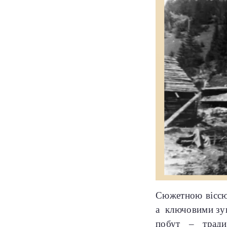
Сюжетною віссю 
а ключовими зуп
побут – традиц