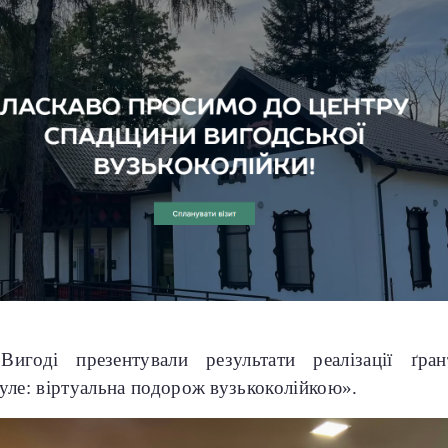
игоді презентували результати реалізації ґран
уле: віртуальна подорож вузькоколійкою».