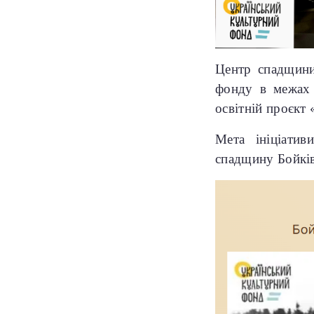
Центр спадщини
фонду в межах
освітній проєкт
Мета ініціати
спадщину Бойків