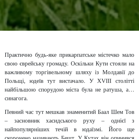
Практично будь-яке прикарпатське містечко мало
свою єврейську громаду. Оскільки Кути стояли на
важливому торгівельному шляху із Молдавії до
Польщі, юдеїв тут вистачало. У XVIII столітті
найбільшою спорудою міста була не ратуша, а…
синагога.
Певний час тут мешкав знаменитий Баал Шем Тов
– засновник хасидського руху – однієї з
найпопулярніших течій в юдаїзмі. Його ще
скорочено називають Бешт. У Кутах він опинився