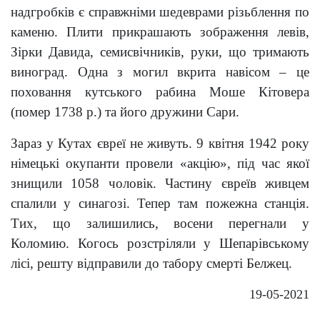
надгробків є справжніми шедеврами різьблення по
каменю. Плити прикрашають зображення левів,
Зірки Давида, семисвічників, руки, що тримають
виноград. Одна з могил вкрита навісом – це
поховання кутського рабина Моше Кітовера
(помер 1738 р.) та його дружини Сари.
Зараз у Кутах євреї не живуть. 9 квітня 1942 року
німецькі окупанти провели «акцію», під час якої
знищили 1058 чоловік. Частину євреїв живцем
спалили у синагозі. Тепер там пожежна станція.
Тих, що залишились, восени перегнали у
Коломию. Когось розстріляли у Шепарівському
лісі, решту відправили до табору смерті Белжец.
19-05-2021