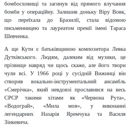
бомбосховищі та загинув від прямого влучання
бомби у операційну. Залишив доньку Віру Вовк,
що переїхала до Бразилії, стала відомою
письменницею та лауреатом премії імені Тараса
Шевченка.
А ще Кути є батьківщиною композитора Левка
Дутківського. Людям, далеким від музики, це
прізвище навряд чи щось скаже, але його твори
чули всі. У 1966 році у сусідній Вижниці він
створив вокально-інструментальний ансамбль
«Смерічка», який невдовзі прославився на весь
СРСР такими хітами як «Червона Рута»,
«Водограй», «Мила моя», у виконанні
легендарних Назарія Яремчука та Василя
Зінкевича.