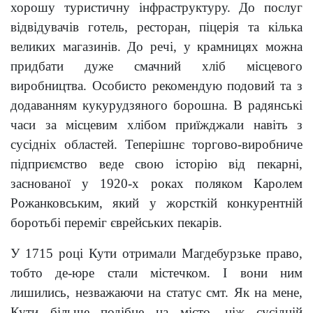
хорошу туристичну інфраструктуру. До послуг
відвідувачів готель, ресторан, піцерія та кілька
великих магазинів. До речі, у крамницях можна
придбати дуже смачний хліб місцевого
виробництва. Особисто рекомендую подовий та з
додаванням кукурудзяного борошна. В радянські
часи за місцевим хлібом приїжджали навіть з
сусідніх областей. Теперішнє торгово-виробниче
підприємство веде свою історію від пекарні,
заснованої у 1920-х роках поляком Каролем
Рожанковським, який у жорсткій конкурентній
боротьбі переміг єврейських пекарів.
У 1715 році Кути отримали Магдебурзьке право,
тобто де-юре стали містечком. І вони ним
лишились, незважаючи на статус смт. Як на мене,
Кути більше подібне на місто, ніж сусідній