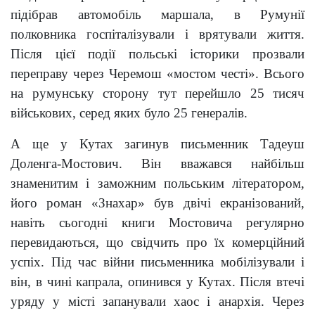
підібрав автомобіль маршала, в Румунії
полковника госпіталізували і врятували життя.
Після цієї події польські історики прозвали
переправу через Черемош «мостом честі». Всього
на румунську сторону тут перейшло 25 тисяч
військових, серед яких було 25 генералів.
А ще у Кутах загинув письменник Тадеуш
Доленга-Мостович. Він вважався найбільш
знаменитим і заможним польським літератором,
його роман «Знахар» був двічі екранізований,
навіть сьогодні книги Мостовича регулярно
перевидаються, що свідчить про їх комерційний
успіх. Під час війни письменника мобілізували і
він, в чині капрала, опинився у Кутах. Після втечі
уряду у місті запанували хаос і анархія. Через