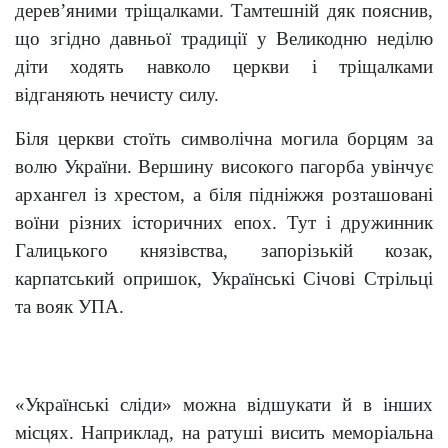
дерев’яними тріщалками. Тамтешній дяк пояснив,
що згідно давньої традиції у Великодню неділю
діти ходять навколо церкви і тріщалками
відганяють нечисту силу.
Біля церкви стоїть символічна могила борцям за
волю України. Вершину високого пагорба увінчує
архангел із хрестом, а біля підніжжя розташовані
воїни різних історичних епох. Тут і дружинник
Галицького князівства, запорізькій козак,
карпатський опришок, Українські Січові Стрільці
та вояк УПА.
«Українські сліди» можна відшукати й в інших
місцях. Наприклад, на ратуші висить меморіальна