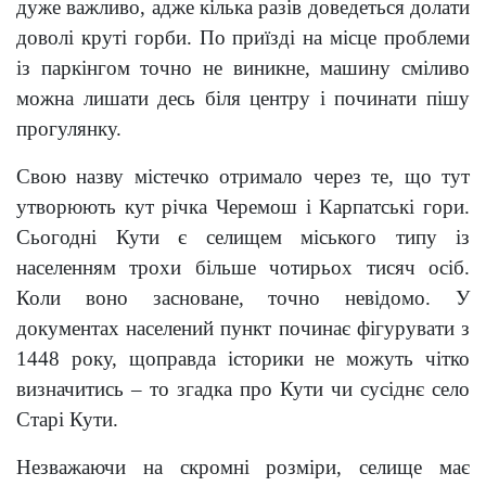
дуже важливо, адже кілька разів доведеться долати
доволі круті горби. По приїзді на місце проблеми
із паркінгом точно не виникне, машину сміливо
можна лишати десь біля центру і починати пішу
прогулянку.
Свою назву містечко отримало через те, що тут
утворюють кут річка Черемош і Карпатські гори.
Сьогодні Кути є селищем міського типу із
населенням трохи більше чотирьох тисяч осіб.
Коли воно засноване, точно невідомо. У
документах населений пункт починає фігурувати з
1448 року, щоправда історики не можуть чітко
визначитись – то згадка про Кути чи сусіднє село
Старі Кути.
Незважаючи на скромні розміри, селище має