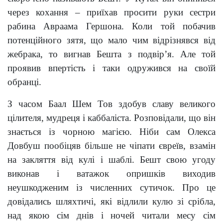
через кохання – приїхав просити руки сестри
рабина Авраама Гершона. Коли той побачив
потенційного зятя, що мало чим відрізнявся від
жебрака, то вигнав Бешта з подвір’я. Але той
проявив впертість і таки одружився на своїй
обранці.
З часом Баал Шем Тов здобув слав
у
великого
цілителя, мудреця і каббаліста. Розповідали, що він
знається із чорною магією. Ніби сам Олекса
Довбуш пообіцяв більше не чіпати євреїв, взамін
на закляття від кулі і шаблі. Бешт свою угоду
виконав і ватажок опришків виходив
неушкодженим із численних сутичок. Про це
довідались шляхтичі, які відлили кулю зі срібла,
над якою сім днів і ночей читали месу сім