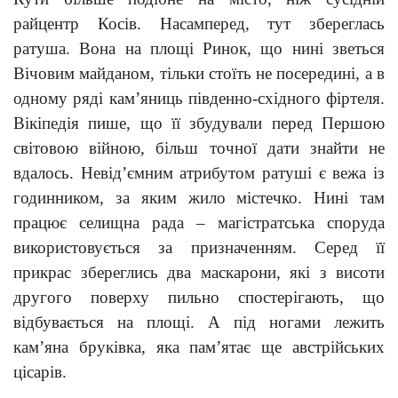
райцентр Косів. Насамперед, тут збереглась
ратуша. Вона на площі Ринок, що нині зветься
Вічовим майданом, тільки стоїть не посередині, а в
одному ряді кам’яниць південно-східного фіртеля.
Вікіпедія пише, що її збудували перед Першою
світовою війною, більш точної дати знайти не
вдалось. Невід’ємним атрибутом ратуші є вежа із
годинником, за яким жило містечко. Нині там
працює селищна рада – магістратська споруда
використовується за призначенням. Серед її
прикрас збереглись два маскарони, які з висоти
другого поверху пильно спостерігають, що
відбувається на площі. А під ногами лежить
кам’яна бруківка, яка пам’ятає ще австрійських
цісарів.