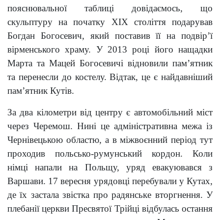
пояснювальної таблиці довідаємось, що
скульптуру на початку ХІХ століття подарував
Богдан Богосевич, який поставив її на подвір’ї
вірменського храму. У 2013 році його нащадки
Марта та Мацей Богосевичі відновили пам’ятник
та перенесли до костелу. Відтак, це є найдавніший
пам’ятник Кутів.
За два кілометри від центру є автомобільний міст
через Черемош. Нині це адміністративна межа із
Чернівецькою областю, а в міжвоєнний період тут
проходив польсько-румунський кордон. Коли
німці напали на Польщу, уряд евакуювався з
Варшави. 17 вересня урядовці перебували у Кутах,
де їх застала звістка про радянське вторгнення. У
плебанії церкви Пресвятої Трійці відбулась остання