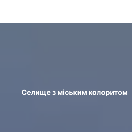
Селище з міським колоритом