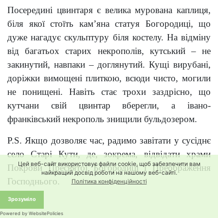
Посередині цвинтаря є велика мурована каплиця,
біля якої стоїть кам’яна статуя Богородиці, що
дуже нагадує скульптуру біля костелу. На відміну
від багатьох старих некрополів, кутський – не
закинутий, навпаки – доглянутий. Кущі вирубані,
доріжки вимощені плиткою, всюди чисто, могили
не понищені. Навіть стає трохи заздрісно, що
кутчани свій цвинтар вберегли, а івано-
франківський некрополь знищили бульдозером.
P
.
S
. Якщо дозволяє час, радимо завітати у сусіднє
село Старі Кути, де, зокрема, відвідати храми
Цей веб-сайт використовує файли cookie, щоб забезпечити вам
Покрови Пресвятої Богородиці і Преображення
найкращий досвід роботи на нашому веб-сайті.
Господнього.
Політика конфіденційності
Зрозуміло
Powered by WebsitePolicies