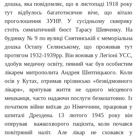
дошка, яка повідомляє, що в листопаді 1918 року
тут відбулось багатотисячне віче, що вітало
проголошення ЗУНР. У сусідньому скверику
стоїть симпатичний бюст Тарасу Шевченку. На
будинку № 9 по вулиці Снятинській є меморіальна
дошка Остапу Селянському, що проживав тут
протягом 1932-1939рр. Він воював у Легіоні УСС,
здобув медичну освіту, певний час був особистим
лікарем митрополита Андрея Шептицького. Коли
осів у Кутах, отримав прізвисько «безвідмовного
лікаря», врятував життя не одного місцевого
мешканця, часто надаючи послуги безкоштовно. Із
початком війни виїхав до Німеччини, працював у
шпиталі Дрездена. 13 лютого 1945 року він
оперував важкохворого пацієнта, коли почався
повітряний наліт. Але лікар не сховався у