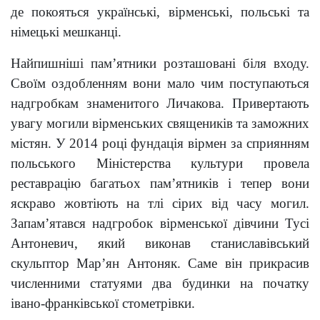
де покояться українські, вірменські, польські та
німецькі мешканці.
Найпишніші пам’ятники розташовані біля входу.
Своїм оздобленням вони мало чим поступаються
надгробкам знаменитого Личакова. Привертають
увагу могили вірменських священиків та заможних
містян. У 2014 році фундація вірмен за сприянням
польського Міністерства культури провела
реставрацію багатьох пам’ятників і тепер вони
яскраво жовтіють на тлі сірих від часу могил.
Запам’ятався надгробок вірменської дівчини Тусі
Антоневич, який виконав станиславівський
скульптор Мар’ян Антоняк. Саме він прикрасив
численними статуями два будинки на початку
івано-франківської стометрівки.