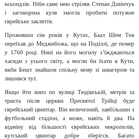
ксьондзів. Ніби саме нею стріляв Степан Дзвінчук
і заговорена куля змогла пробити потужне
єврейське закляття.
Проживши сім років у Кутах, Баал Шем Тов
переїхав до Меджибожа, що на Поділлі, де помер
у 1760 році. Нині на його могилу з’їжджаються
хасиди з усього світу, а могли би їхати в Кути,
якби Бешт знайшов спільну мову зі швагером та
лишився тут.
Якщо йти вниз по вулиці Тюдівській, метрів за
триста після церкви Пресвятої Трійці буде
єврейський цвинтар. Він величезний, завбільшки з
футбольний стадіон, а може, навіть й два. На
відміну від більшості єврейських некрополів,
кутський цвинтар добре зберігся. Багато