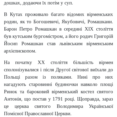
дошках, додаючи їх потім у суп.
В Кутах проживало багато відомих вірменських
родин, як то Богошевичі, Якубовичі, Ромашкани.
Барон Петро Ромашкан в середині ХІХ століття
був кутським бургомістром, а його родич Григорій
Йосип Ромашкан став львівським вірменським
архієпископом.
На початку ХХ століття більшість вірмен
сполонізувалися і після Другої світової виїхали до
Польщі разом із поляками. Нині про них
нагадують старовинні будиночки навколо площі
Ринок та бароковий вірменський костел святого
Антонія, що постав у 1791 році. Щоправда, зараз
це церква святого Володимира Української
Помісної Православної Церкви.