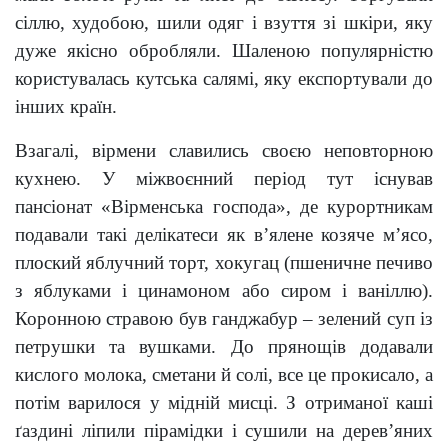
сіллю, худобою, шили одяг і взуття зі шкіри, яку
дуже якісно обробляли. Шаленою популярністю
користувалась кутська салямі, яку експортували до
інших країн.
Взагалі, вірмени славились своєю неповторною
кухнею. У міжвоєнний період тут існував
пансіонат «Вірменська господа», де курортникам
подавали такі делікатеси як в’ялене козяче м’ясо,
плоский яблучний торт, хокугац (пшеничне печиво
з яблуками і цинамоном або сиром і ваніллю).
Коронною стравою був ганджабур – зелений суп із
петрушки та вушками. До прянощів додавали
кислого молока, сметани й солі, все це прокисало, а
потім варилося у мідній мисці. З отриманої каші
ґаздині ліпили пірамідки і сушили на дерев’яних