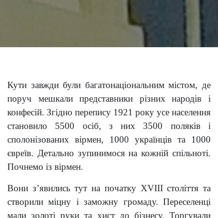
Кути завжди були багатонаціональним містом, де
поруч мешкали представники різних народів і
конфесій. Згідно перепису 1921 року усе населення
становило 5500 осіб, з них 3500 поляків і
сполонізованих вірмен, 1000 українців та 1000
євреїв. Детально зупинимося на кожній спільноті.
Почнемо із вірмен.
Вони з’явились тут на початку XVIII століття та
створили міцну і заможну громаду. Переселенці
мали золоті руки та хист до бізнесу. Торгували