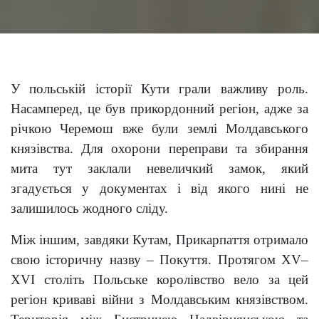
У польській історії Кути грали важливу роль.
Насамперед, це був прикордонний регіон, адже за
річкою Черемош вже були землі Молдавського
князівства. Для охорони переправи та збирання
мита тут заклали невеличкий замок, який
згадується у документах і від якого нині не
залишилось жодного сліду.
Між іншим, завдяки Кутам, Прикарпаття отримало
свою історичну назву – Покуття. Протягом X
V
–
XVI
століть Польське королівство вело за цей
регіон криваві війни з Молдавським князівством.