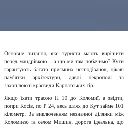
Основне питання, яке туристи мають вирішити
перед мандрівкою – а що ми там побачимо? Кути
гарантують багато приємних несподіванок, цікаві
пам’ятки архітектури, давні некрополі та
захоплюючі краєвиди Карпатських гір.
Якщо їхати трасою Н 10 до Коломиї, а звідти,
попри Косів, по Р 24, весь шлях до Кут займе 101
кілометр. За виключенням незначної ділянки між
Коломиєю та селом Мишин, дорога ідеальна, що