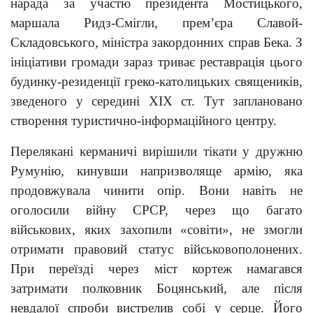
нарада за участю президента Мостицького,
маршала Ридз-Смігли, прем’єра Славой-
Складовського, міністра закордонних справ Бека. З
ініціативи громади зараз триває реставрація цього
будинку-резиденції греко-католицьких священиків,
зведеного у середині XIX ст. Тут заплановано
створення туристично-інформаційного центру.
Перелякані керманичі вирішили тікати у дружню
Румунію, кинувши напризволяще армію, яка
продовжувала чинити опір. Вони навіть не
оголосили війну СРСР, через що багато
військових, яких захопили «совіти», не змогли
отримати правовий статус військовополонених.
При переїзді через міст кортеж намагався
затримати полковник Боцянський, але після
невдалої спроби вистрелив собі у серце. Його