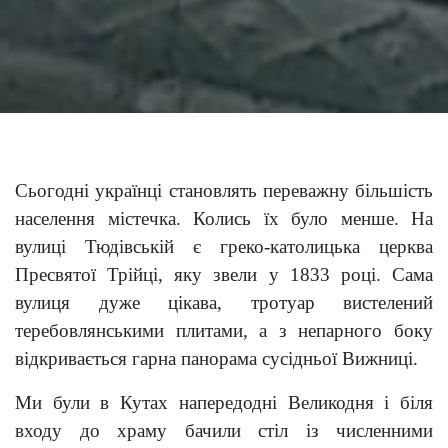
Сьогодні українці становлять переважну більшість
населення містечка. Колись їх було менше. На
вулиці Тюдівській є греко-католицька церква
Пресвятої Трійці, яку звели у 1833 році. Сама
вулиця дуже цікава, тротуар вистелений
теребовлянськими плитами, а з непарного боку
відкривається гарна панорама сусідньої Вижниці.
Ми були в Кутах напередодні Великодня і біля
входу до храму бачили стіл із численними