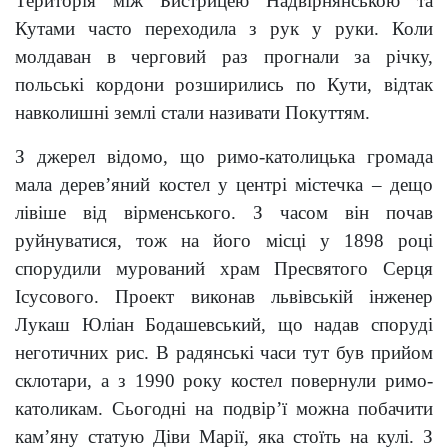
Територія між Бистрицею Надвірнянською та
Кутами часто переходила з рук у руки. Коли
молдаван в черговий раз прогнали за річку,
польські кордони розширились по Кути, відтак
навколишні землі стали називати Покуттям.
З джерел відомо, що римо-католицька громада
мала дерев’яний костел у центрі містечка – дещо
лівіше від вірменського. З часом він почав
руйнуватися, тож на його місці у 1898 році
спорудили мурований храм Пресвятого Серця
Ісусового. Проект виконав львівській інженер
Лукаш Юліан Бодашевський, що надав споруді
неготичних рис. В радянські часи тут був прийом
склотари, а з 1990 року костел повернули римо-
католикам. Сьогодні на подвір’ї можна побачити
кам’яну статую Діви Марії, яка стоїть на кулі. З