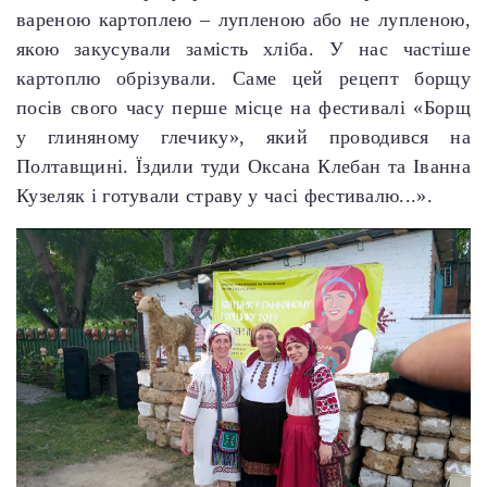
вареною картоплею – лупленою або не лупленою,
якою закусували замість хліба. У нас частіше
картоплю обрізували. Саме цей рецепт борщу
посів свого часу перше місце на фестивалі «Борщ
у глиняному глечику», який проводився на
Полтавщині. Їздили туди Оксана Клебан та Іванна
Кузеляк і готували страву у часі фестивалю...».