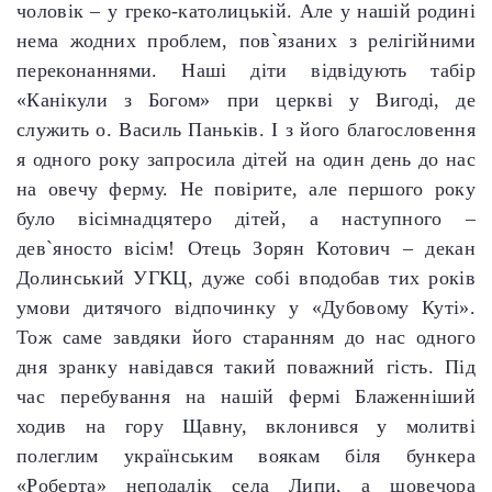
чоловік – у греко-католицькій. Але у нашій родині
нема жодних проблем, пов`язаних з релігійними
переконаннями. Наші діти відвідують табір
«Канікули з Богом» при церкві у Вигоді, де
служить о. Василь Паньків. І з його благословення
я одного року запросила дітей на один день до нас
на овечу ферму. Не повірите, але першого року
було вісімнадцятеро дітей, а наступного –
дев`яносто вісім! Отець Зорян Котович – декан
Долинський УГКЦ, дуже собі вподобав тих років
умови дитячого відпочинку у «Дубовому Куті».
Тож саме завдяки його старанням до нас одного
дня зранку навідався такий поважний гість. Під
час перебування на нашій фермі Блаженніший
ходив на гору Щавну, вклонився у молитві
полеглим українським воякам біля бункера
«Роберта» неподалік села Липи, а щовечора