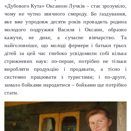
«Дубового Кута» Оксаною Лучків – стає зрозуміло,
чому не чутно звичного смороду. Бо ґаздування,
яке вже упродовж десяти років провадить родина
молодого подружжя Василя і Оксани, образно
кажучи, не дике, а сучасне вівчарство. Та
найголовніше, що молоді фермери і батьки трьох
дітей за цей час глибоко усвідомили собі кілька
стрижневих наук: по-перше, потрібно не тільки
виробляти продукцію і продавати, а тісно і
системно працювати з туристами; і по-друге,
замало бойками народитися – бойками ще потрібно
стати.