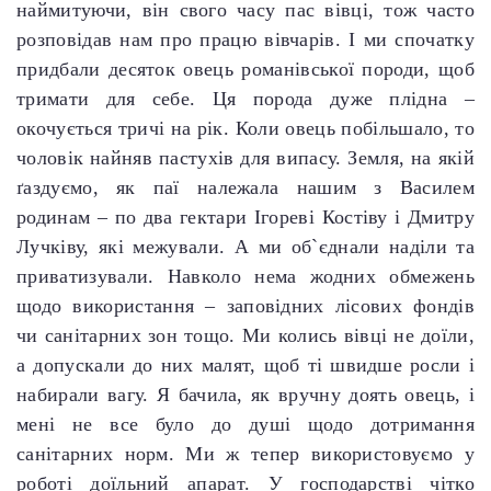
наймитуючи, він свого часу пас вівці, тож часто
розповідав нам про працю вівчарів. І ми спочатку
придбали десяток овець романівської породи, щоб
тримати для себе. Ця порода дуже плідна –
окочується тричі на рік. Коли овець побільшало, то
чоловік найняв пастухів для випасу. Земля, на якій
ґаздуємо, як паї належала нашим з Василем
родинам – по два гектари Ігореві Костіву і Дмитру
Лучківу, які межували. А ми об`єднали наділи та
приватизували. Навколо нема жодних обмежень
щодо використання – заповідних лісових фондів
чи санітарних зон тощо. Ми колись вівці не доїли,
а допускали до них малят, щоб ті швидше росли і
набирали вагу. Я бачила, як вручну доять овець, і
мені не все було до душі щодо дотримання
санітарних норм. Ми ж тепер використовуємо у
роботі доїльний апарат. У господарстві чітко