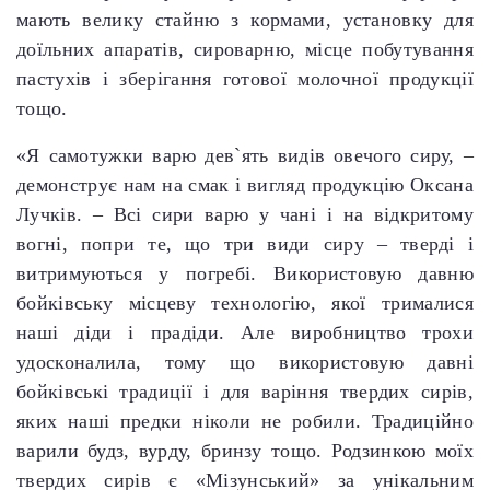
мають велику стайню з кормами, установку для
доїльних апаратів, сироварню, місце побутування
пастухів і зберігання готової молочної продукції
тощо.
«Я самотужки варю дев`ять видів овечого сиру, –
демонструє нам на смак і вигляд продукцію Оксана
Лучків. – Всі сири варю у чані і на відкритому
вогні, попри те, що три види сиру – тверді і
витримуються у погребі. Використовую давню
бойківську місцеву технологію, якої трималися
наші діди і прадіди. Але виробництво трохи
удосконалила, тому що використовую давні
бойківські традиції і для варіння твердих сирів,
яких наші предки ніколи не робили. Традиційно
варили будз, вурду, бринзу тощо. Родзинкою моїх
твердих сирів є «Мізунський» за унікальним