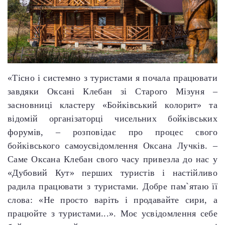
«Тісно і системно з туристами я почала працювати
завдяки Оксані Клебан зі Старого Мізуня –
засновниці кластеру «Бойківський колорит» та
відомій організаторці чисельних бойківських
форумів, – розповідає про процес свого
бойківського самоусвідомлення Оксана Лучків. –
Саме Оксана Клебан свого часу привезла до нас у
«Дубовий Кут» перших туристів і настійливо
радила працювати з туристами. Добре пам`ятаю її
слова: «Не просто варіть і продавайте сири, а
працюйте з туристами...». Моє усвідомлення себе