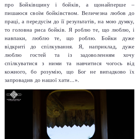
про Бойківщину і бойків, а щонайперше –
пишаюся своїм бойківством. Величезна любов до
праці, а передусім до її результатів, на мою думку,
то головна риса бойків. Я роблю те, що люблю, і
навпаки, люблю те, що роблю. Бойки дуже
відкриті до спілкування. Я, наприклад, дуже
люблю гостей та із задоволенням хочу
спілкуватися з ними та навчитися чогось від
кожного, бо розумію, що Бог не випадково їх
запровадив до нашої хати...».