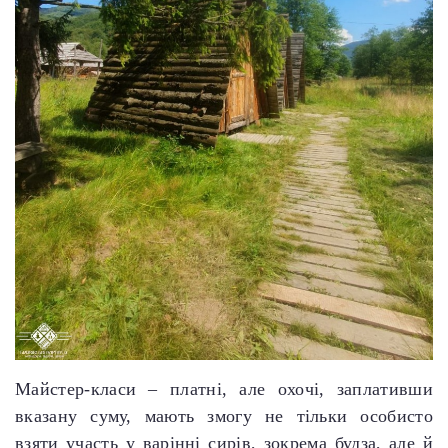
Майстер-класи – платні, але охочі, заплативши
вказану суму, мають змогу не тільки особисто
взяти участь у варінні сирів, зокрема будза, але й