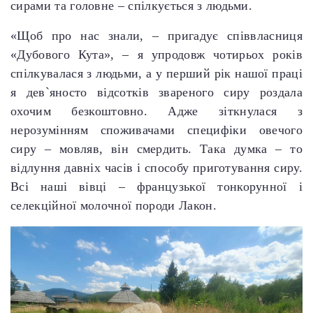
сирами та головне – спілкується з людьми.
«Щоб про нас знали, – пригадує співвласниця
«Дубового Кута», – я упродовж чотирьох років
спілкувалася з людьми, а у перший рік нашої праці
я дев`яносто відсотків звареного сиру роздала
охочим безкоштовно. Адже зіткнулася з
нерозумінням споживачами специфіки овечого
сиру – мовляв, він смердить. Така думка – то
відлуння давніх часів і способу приготування сиру.
Всі наші вівці – французької тонкорунної і
селекційної молочної породи Лакон.