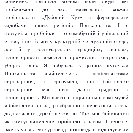
бойкинею прийшла згодом, коли люди, які
приїжджали до нас, намагалися завжди
порівнювати «Дубовий Кут» з фермерським
садибами інших регіонів Прикарпаття. І я
зрозуміла, що бойки – то самобутній і унікальний
етнос, і не тільки у культурній чи духовній сфері,
але й у господарських традиціях, звичаях,
неповторності ремесел і промислів, гастрономії,
уборів тощо. Я побувала у різних куточках
Прикарпаття, знайомлячись з особливостями
сироваріння, і зрозуміла, що бойківське
сироваріння має свої давні традиції і
неповторність. Ми навіть створили на фермі музей
«Бойківська хата», розібравши і перевізши з села
дідове давнє дерев`яне житло. Тож моє бойківство
як самоусвідомлення прийшло з часом. І тепер я
вже сама як екскурсовод розповідаю відвідувачам