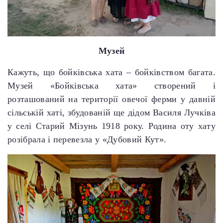
Музей
Кажуть, що бойківська хата – бойківством багата.
Музей «Бойківська хата» створений і
розташований на території овечої ферми у давній
сільській хаті, збудованій ще дідом Василя Лучківа
у селі Старий Мізунь 1918 року. Родина оту хату
розібрала і перевезла у «Дубовий Кут».