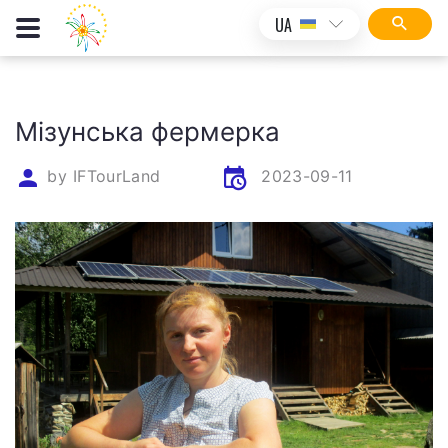
UA
Мізунська фермерка
by
IFTourLand
2023-09-11