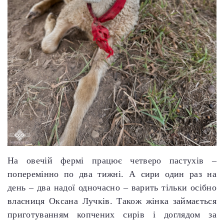
На овечій фермі працює четверо пастухів –
поперемінно по два тижні. А сири один раз на
день – два надої одночасно – варить тільки осібно
власниця Оксана Лучків. Також жінка займається
приготуванням копчених сирів і доглядом за