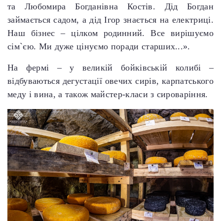
та Любомира Богданівна Костів. Дід Богдан
займається садом, а дід Ігор знається на електриці.
Наш бізнес – цілком родинний. Все вирішуємо
сім`єю. Ми дуже цінуємо поради старших...».
На фермі – у великій бойківській колибі –
відбуваються дегустації овечих сирів, карпатського
меду і вина, а також майстер-класи з сироваріння.