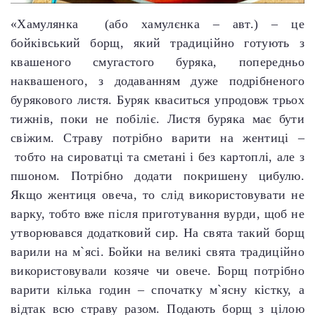
«Хамулянка (або хамулєнка – авт.) – це
бойківський борщ, який традиційно готують з
квашеного смугастого буряка, попередньо
наквашеного, з додаванням дуже подрібненого
бурякового листя. Буряк кваситься упродовж трьох
тижнів, поки не побіліє. Листя буряка має бути
свіжим. Страву потрібно варити на жентиці –
тобто на сироватці та сметані і без картоплі, але з
пшоном. Потрібно додати покришену цибулю.
Якщо жентиця овеча, то слід використовувати не
варку, тобто вже після приготування вурди, щоб не
утворювався додатковий сир. На свята такий борщ
варили на м`ясі. Бойки на великі свята традиційно
використовували козяче чи овече. Борщ потрібно
варити кілька годин – спочатку м`ясну кістку, а
відтак всю страву разом. Подають борщ з цілою