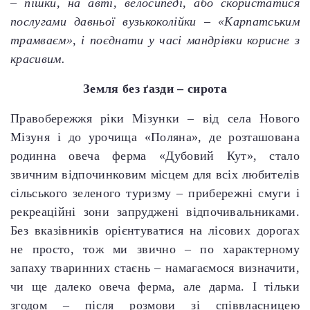
– пішки, на авті, велосипеді, або скористатися
послугами давньої вузькоколійки – «Карпатським
трамваєм», і поєднати у часі мандрівки корисне з
красивим.
Земля без ґазди – сирота
Правобережжя ріки Мізунки – від села Нового
Мізуня і до урочища «Поляна», де розташована
родинна овеча ферма «Дубовий Кут», стало
звичним відпочинковим місцем для всіх любителів
сільського зеленого туризму – прибережні смуги і
рекреаційні зони запруджені відпочивальниками.
Без вказівників орієнтуватися на лісових дорогах
не просто, тож ми звично – по характерному
запаху тваринних стаєнь – намагаємося визначити,
чи ще далеко овеча ферма, але дарма. І тільки
згодом – після розмови зі співвласницею