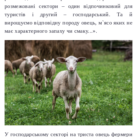
розмежовані сектори – один відпочинковий для
туристів і другий – господарський. Та й
вирощуємо відповідну породу овець, м`ясо яких не
має характерного запаху чи смаку...».
У господарському секторі на триста овець фермери