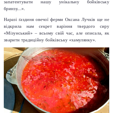
запатентувати нашу унікальну бойківську
бринзу...».
Наразі ґаздиня овечої ферми Оксана Лучків ще не
відкрила нам секрет варіння твердого сиру
«Мізунський» – всьому свій час, але описала, як
зварити традиційну бойківську «хамулянку».