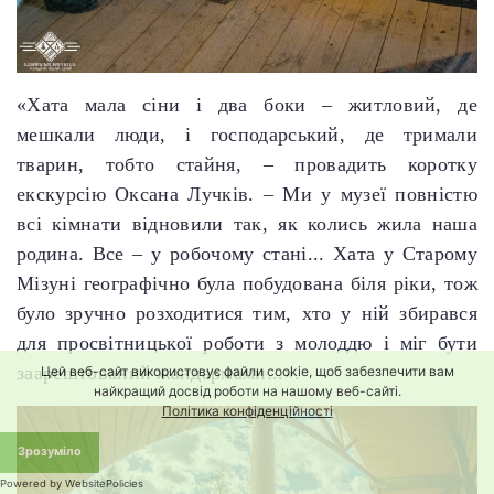
«Хата мала сіни і два боки – житловий, де
мешкали люди, і господарський, де тримали
тварин, тобто стайня, – провадить коротку
екскурсію Оксана Лучків. – Ми у музеї повністю
всі кімнати відновили так, як колись жила наша
родина. Все – у робочому стані... Хата у Старому
Мізуні географічно була побудована біля ріки, тож
було зручно розходитися тим, хто у ній збирався
для просвітницької роботи з молоддю і міг бути
заарештований жандармами...».
Цей веб-сайт використовує файли cookie, щоб забезпечити вам
найкращий досвід роботи на нашому веб-сайті.
Політика конфіденційності
Зрозуміло
Powered by WebsitePolicies