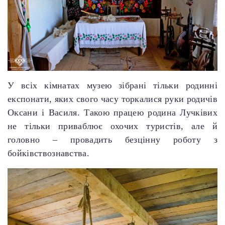
У всіх кімнатах музею зібрані тільки родинні
експонати, яких свого часу торкалися руки родичів
Оксани і Василя. Такою працею родина Лучківих
не тільки приваблює охочих туристів, але й
головно – провадить безцінну роботу з
бойківствознавства.