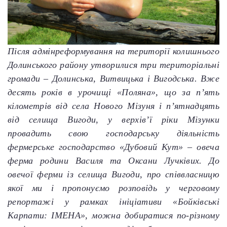
Після адмінреформування на території колишнього
Долинського району утворилися три територіальні
громади – Долинська, Витвицька і Вигодська. Вже
десять років в урочищі «Поляна», що за п’ять
кілометрів від села Нового Мізуня і п’ятнадцять
від селища Вигоди, у верхів’ї ріки Мізунки
провадить свою господарську діяльність
фермерське господарство «Дубовий Кут» – овеча
ферма родини Василя та Оксани Лучківих. До
овечої ферми із селища Вигоди, про співвласницю
якої ми і пропонуємо розповідь у черговому
репортажі у рамках ініціативи «Бойківські
Карпати: ІМЕНА», можна добиратися по-різному