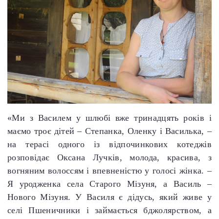
«Ми з Василем у шлюбі вже тринадцять років і
маємо троє дітей – Степанка, Оленку і Василька, –
на терасі одного із відпочинкових котеджів
розповідає Оксана Лучків, молода, красива, з
вогняним волоссям і впевненістю у голосі жінка. –
Я уродженка села Старого Мізуня, а Василь –
Нового Мізуня. У Василя є дідусь, який живе у
селі Пшеничники і займається бджолярством, а