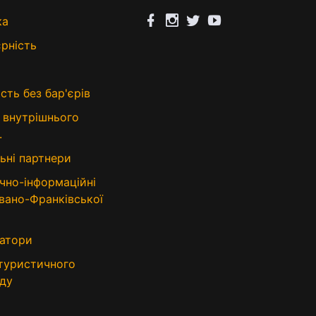
ка
єрність
сть без бар'єрів
 внутрішнього
.
ьні партнери
чно-інформаційні
Івано-Франківської
атори
 туристичного
ду