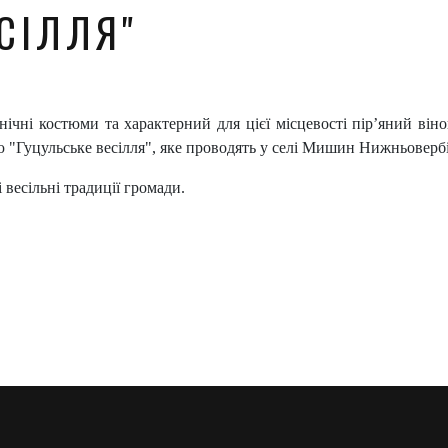
СІЛЛЯ"
тнічні костюми та характерний для цієї місцевості пір’яний він
ю "Гуцульське весілля", яке проводять у селі Мишин Нижньоверб
 весільні традиції громади.