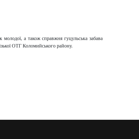
ок молодої, а також справжня гуцульська забава
ізької ОТГ Коломийського району.