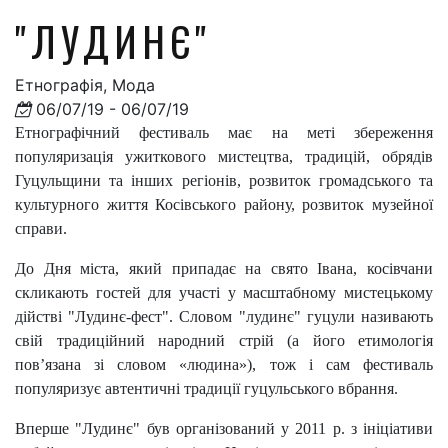
"ЛУДИНЄ"
Етнографія, Мода
06/07/19 - 06/07/19
Етнографічний фестиваль має на меті збереження
популяризація ужиткового мистецтва, традицій, обрядів
Гуцульщини та інших регіонів, розвиток громадського та
культурного життя Косівського району, розвиток музейної
справи.
До Дня міста, який припадає на свято Івана, косівчани
скликають гостей для участі у масштабному мистецькому
дійстві "Лудинє-фест". Словом "лудинє" гуцули називають
свій традиційний народний стрій (а його етимологія
пов’язана зі словом «людина»), тож і сам фестиваль
популяризує автентичні традиції гуцульського вбрання.
Вперше "Лудинє" був організований у 2011 р. з ініціативи