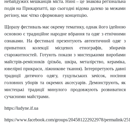
небайдужих мешканців міста. Нині – це знакова регіональна
подія на Прикарпатті, що сьогодні відома далеко за межами
регіону, має чітко сформовану концепцію.
Щоразу фестиваль має окрему тематику, однак його ідейною
основою є традиційне народне вбрання та одяг з етнічними
ознаками. На фестивалі презентують автентичний одяг з
приватних колекції місцевих етнографів, збирачів
старожитностей. Готують покази з мистецькими виробами
майстрів-ремісників (різьба, шкіра, металірство, кераміка,
ювелірні прикраси, ліжникове ткання). Інтерпретують давні
традиції дитячого одягу, гуцульських зачісок, носіння
головних уборів та окремих аксесуарів. Демонструють, як
мистецькі традиції минулого продовжують розвиватися
сучасними майстрами.
https://ludyne.if.ua
https://www.facebook.com/groups/204581222922978/permalink/2