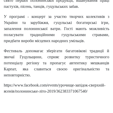
свято першої полонинської продукції, вшанування праці
пастухів, пісень, танців, гуцульських забав.
У програмі - концерт за участю творчих колективів з
України та зарубіжжя, гуцульські богатирські ігри,
запалення полонинської ватри. Гості мають можливість
поласувати традиційними гуцульськими стравами,
придбати вироби місцевих народних умільців.
Фестиваль допомагає зберігати багатовікові традиції й
звичаї Гуцульщини, сприяє розвитку туристичного
потенціалу регіону та пропагує автентику мешканців
Карпат, яка славиться своєю оригінальністю та
неповторністю.
https://www.facebook.com/events/урочище-запідок-сверхній-
ясенів/полонинське-літо-2019/362383371067540/