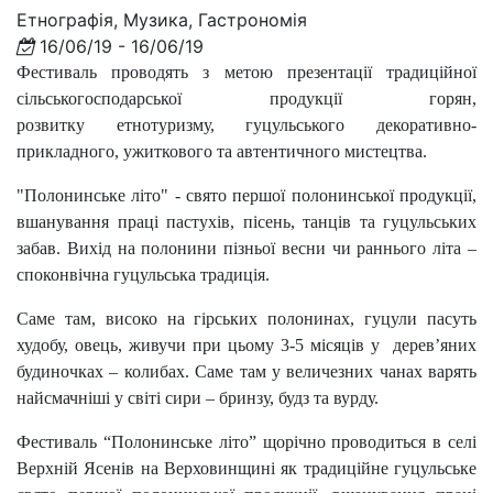
Етнографія, Музика, Гастрономія
16/06/19 - 16/06/19
Фестиваль проводять з метою презентації традиційної
сільськогосподарської продукції горян,
розвитку етнотуризму, гуцульського декоративно-
прикладного, ужиткового та автентичного мистецтва.
"Полонинське літо" - свято першої полонинської продукції,
вшанування праці пастухів, пісень, танців та гуцульських
забав. Вихід на полонини пізньої весни чи раннього літа –
споконвічна гуцульська традиція.
Саме там, високо на гірських полонинах, гуцули пасуть
худобу, овець, живучи при цьому 3-5 місяців у дерев’яних
будиночках – колибах. Саме там у величезних чанах варять
найсмачніші у світі сири – бринзу, будз та вурду.
Фестиваль “Полонинське літо” щорічно проводиться в селі
Верхній Ясенів на Верховинщині як традиційне гуцульське