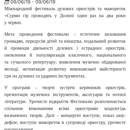
09/06/19 - 09/06/19
Міжнародний фестиваль духових оркестрів та мажореток
«Сурми гір проводять у Долині один раз на два роки
у червні.
Мета проведення фестивалю - естетичне виховання
громадян, передусім дітей та юнацтва, подальший розвиток
й промоція діяльності духових і естрадних оркестрів,
оновлення й популяризація класичного, національного
та сучасного репертуару; виявлення музично обдарованої
молоді, активізація розвитку виконавської майстерності
гри на духових та ударних інструментах.
У програмі – творчі зустрічі керівників оркестрів,
презентація музичних інструментів, аксесуарів та нотної
літератури. Урочисте відкриття Фестивалю розпочинається
спільним виконанням всіма оркестрами заздалегідь
визначених творів. Далі – концертні виступи, показ шоу-
дефіле, виступи мажореток в супроводі оркестру, урочисте
нагородження.