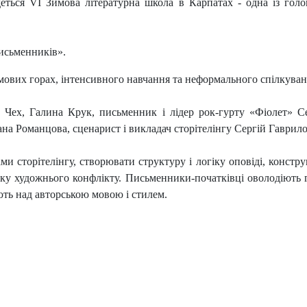
еться VI Зимова літературна школа в Карпатах - одна із голо
письменників».
зимових горах, інтенсивного навчання та неформального спілкув
Чех, Галина Крук, письменник і лідер рок-гурту «Фіолет» Се
ана Романцова, сценарист і викладач сторітелінгу Сергій Гаврило
и сторітелінгу, створювати структуру і логіку оповіді, конст
тку художнього конфлікту. Письменники-початківці оволодіють
ть над авторською мовою і стилем.