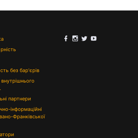
ка
єрність
сть без бар'єрів
 внутрішнього
.
ьні партнери
чно-інформаційні
Івано-Франківської
атори