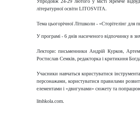
Упродовж 24-29 лютого у місті Яремче відбуд
літературної освіти LITOSVITA.
Тема цьогорічної Літшколи - «Сторітелінг для 
У програмі - 6 днів насиченого відпочинку в 
Лектори: письменники Андрій Курков, Артем 
Ростислав Семків, редакторка і критикиня Богд
Учасники навчаться користуватися інструментам
персонажами, користуватися правилами розви
елементами і «двигунами» сюжету та попрацюю
litshkola.com.