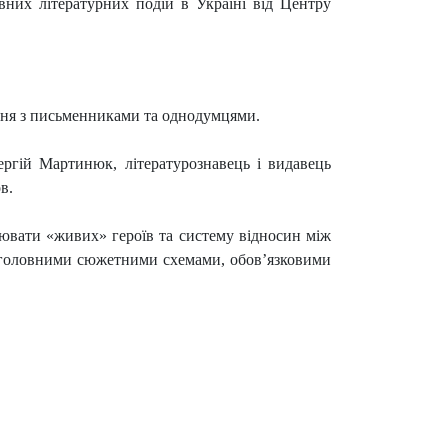
вних літературних подій в Україні від Центру
ання з письменниками та однодумцями.
ргій Мартинюк, літературознавець і видавець
в.
руювати «живих» героїв та систему відносин між
 головними сюжетними схемами, обов’язковими