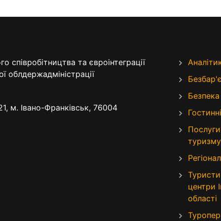
о співробітництва та євроінтеграції
Аналіти
ої облдержадміністрації
Безбар'
Безпека
21, м. Івано-Франківськ, 76004
Гостинні
Послуги
туризму
Регіонал
Туристи
центри 
області
Туропер