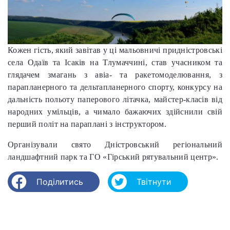
Кожен гість, який завітав у ці мальовничі придністровські
села Одаїв та Ісаків на Тлумаччині, став учасником та
глядачем змагань з авіа- та ракетомоделювання, з
парапланерного та дельтапланерного спорту, конкурсу на
дальність польоту паперового літачка, майстер-класів від
народних умільців, а чимало бажаючих здійснили свій
перший політ на параплані з інструктором.
Організували свято Дністровський регіональний
ландшафтний парк та ГО «Гірський рятувальний центр».
Поділитись
Твітнути