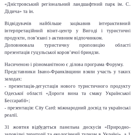
«Дністровський регіональний ландшафтний парк ім. С.
Дідича» та ін.
Відвідувачів найбільше зацікавив інтерактивний
інтерпретаційний візит-центр у Вигоді і туристичні
продукти, пов’язані з активним відпочинком.
Доповнювала туристичну пропозицію області
презентація гуцульської коров’ячої бриндзи.
Насиченою і різноманітною є ділова програма Форуму.
Представники Івано-Франківщини взяли участь у таких
заходах:
- презентація-дегустація нового туристичного продукту
Одеської області «Дороги вина та смаку Української
Бессарабії»;
- презентація: City Card: міжнародний досвід та українські
реалії.
31 жовтня відбудеться панельна дискусія «Природно-
заповідні території та екологічний туризм в Україні», а 1