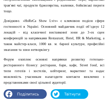
трав'яні чаї, продукти бджолярства, наливки, бойківські пироги
тощо.
Довідково.
«HoReCa Show Lviv» є ключовою подією сфери
гостинності в Україні.
Основний майданчик події об’єднує 12
локацій - від класичної виставкової зони до 3-ох сцен
конференцій за напрямками Restaurant, Hotel, HR & Marketing, а
також майстер-класи, 1000 кв. м. барної культури, професійні
змагання та зони нетворкінгу.
Форум охоплює основні напрямки розвитку готельно-
ресторанного бізнесу: ресторани, бари, кафе, Street food, всі
типи готелів і хостелів, кейтеринг, маркетинг та надає
можливість учасникам налагодити контакти виключно з
представниками своєї цільової аудиторії.
Поділитись
Твітнути