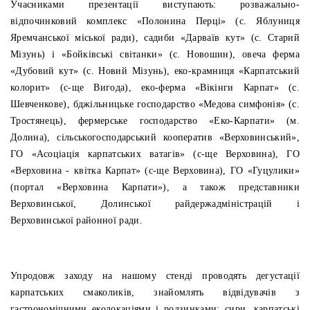
Учасниками презентації виступають: розважально-
відпочинковий комплекс «Полонина Перці» (с. Яблуниця
Яремчанської міської ради), с
адиби «Дарваїв кут» (с. Старий
Мізунь) і «Бойківські світанки» (с. Новошин), овеча ферма
«Дубовий кут» (с. Новий Мізунь), еко-крамниця «Карпатський
колорит» (с-ще Вигода), еко-ферма «Вікінги Карпат» (с.
Шевченкове), бджільницьке господарство «Медова симфонія» (с.
Тростянець), фермерське господарство «Еко-Карпати» (м.
Долина), сільськогосподарський кооператив «Верховинський»,
ГО «Асоціація карпатських ватагів» (с-ще Верховина), ГО
«Верховина - квітка Карпат» (с-ще Верховина), ГО «Гуцулики»
(портал «Верховина Карпати»), а також представники
Верховинської, Долинської райдержадміністрацій і
Верховинської районної ради.
Упродовж заходу на нашому стенді проводять дегустації
карпатських смаколиків, знайомлять відвідувачів з
гастрономічними еколокаціями і
родзинками: сири, карпатські