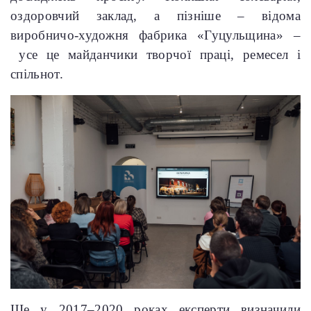
оздоровчий заклад, а пізніше – відома
виробничо-художня фабрика «Гуцульщина» –
усе це майданчики творчої праці, ремесел і
спільнот.
Ще у 2017–2020 роках експерти визначили