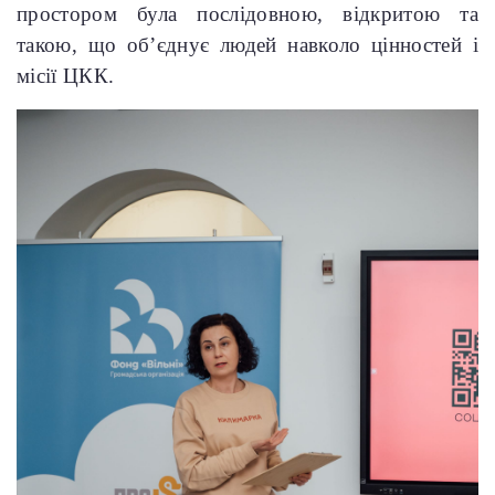
простором була послідовною, відкритою та
такою, що об’єднує людей навколо цінностей і
місії ЦКК.