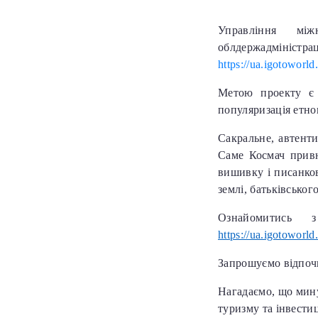
Управління міжн
облдержадміністра
https://ua.igotoworl
Метою проекту є 
популяризація етно
Сакральне, автенти
Саме Космач привн
вишивку і писанков
землі, батьківськог
Ознайомитись 
https://ua.igotoworl
Запрошуємо відпоч
Нагадаємо, що мину
туризму та інвести