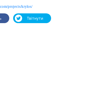
.com/projects/krylos/
ь
Твітнути