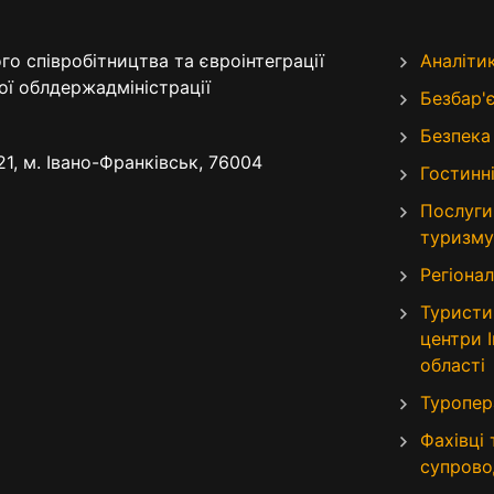
о співробітництва та євроінтеграції
Аналіти
ої облдержадміністрації
Безбар'
Безпека
21, м. Івано-Франківськ, 76004
Гостинні
Послуги
туризму
Регіонал
Туристи
центри 
області
Туропер
Фахівці
супрово