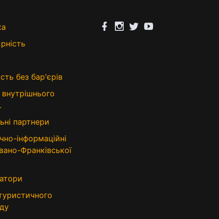
ка
єрність
сть без бар'єрів
 внутрішнього
.
ьні партнери
чно-інформаційні
Івано-Франківської
атори
 туристичного
ду