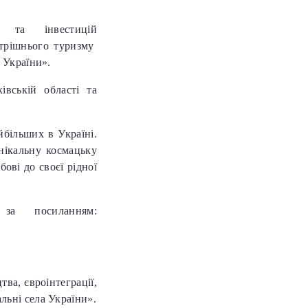
му та інвестицій
утрішнього туризму
 України».
вській області та
йбільших в Україні.
нікальну космацьку
ові до своєї рідної
за посиланням:
ва, євроінтеграції,
льні села України».