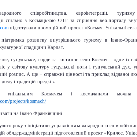
ародного співробітництва, євроінтеграції, туриз
ції спільно з Космацькою ОТГ за сприяння веб-порталу вн
d.com
підготували промоційний проект «Космач. Унікальні села
підтримка розвитку внутрішнього туризму в Івано-Франкі
культурної спадщини Карпат.
чне, гуцульське, горде та гостинне село Космач – одне із на
іс у світову культуру гуцульські ноти і гуцульський дух, у
ий розпис. А ще – справжні цінності та приклад відданої люб
о дому і традицій предків.
з унікальним Космачем і космачанами можна 
d.com/projects/kosmach/
ивати на Івано-Франківщині.
лого року з ініціативи управління міжнародного співробітницт
цій облдержадміністрації підготовлений проект «Крилос. Уніка