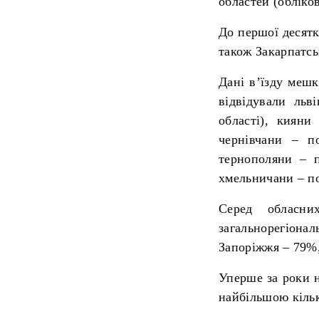
областей (обліков
До першої десятк
також Закарпатсь
Дані в’їзду меш
відвідували льв
області), кияни
чернівчани – по
тернополяни – п
хмельничани – по
Серед обласни
загальнорегіон
Запоріжжя – 79%
Уперше за роки н
найбільшою кільк