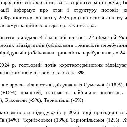
ародного співробітництва та євроінтеграції громад І
трації інформує про стан і структуру потоків ко
но-Франківської області у 2025 році на основі аналізу 
елекомунікаційного оператора «Київстар».
паття відвідало 4.7 млн абонентів з 22 областей Укр
нових відвідувачів (облікована тривалість перебування
ідвідувачів (облікована тривалість перебування: до 24 
2024 р. гостьовий потік короткотермінових відвідува
ння (з ночівлею) зросло також на 3%.
ьше зросла кількість відвідувачів із Сумської (+18%), 
 (+13%) областей, натомість найбільше знизилась в
, Буковини (-9%), Тернопілля (-6%).
отермінових відвідувачів у 2025 році приїздили із 
иїв (14%), Чернівецької (13%), Тернопільської (12%), 