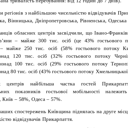
ана тривалість перебування: від 12 годин до 7 днів).
и регіонів з найбільшою чисельністю відвідувачів Пр
ка, Вінницька, Дніпропетровська, Рівненська, Одеська 
канців обласних центрів засвідчили, що Івано-Франкі
ів’яни – майже 300 тис. осіб (це 43% гостьового п
 – майже 250 тис. осіб (58% гостьового потоку Киї
над 120 тис. осіб (32% гостьового потоку Чернів
онад 100 тис. осіб (29% гостьового потоку Тернопіл
над 80 тис. осіб (43% гостьового потоку Хмельницької 
х центрів найбільша частка гостей Прикарпат
альних показників гостьової мобільності належит
, Київ – 58%, Одеса – 57%.
аших спостережень Київщина піднялась на друге місце
істю відвідувачів Прикарпаття.