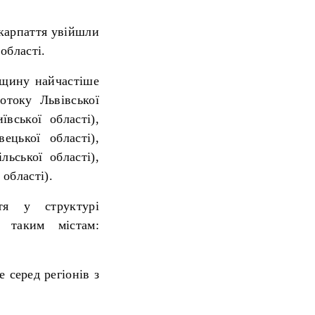
икарпаття увійшли
області.
вщину найчастіше
отоку Львівської
вської області),
ецької області),
ьської області),
області).
тя у структурі
ь таким містам:
 серед регіонів з