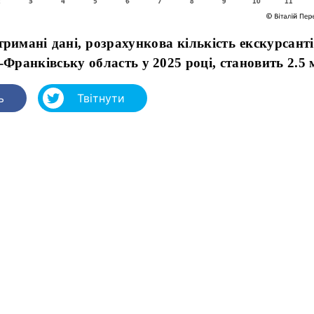
имані дані, розрахункова кількість екскурсантів
о-Франківську область у 202
5
році, становить 2.5 
ь
Твітнути