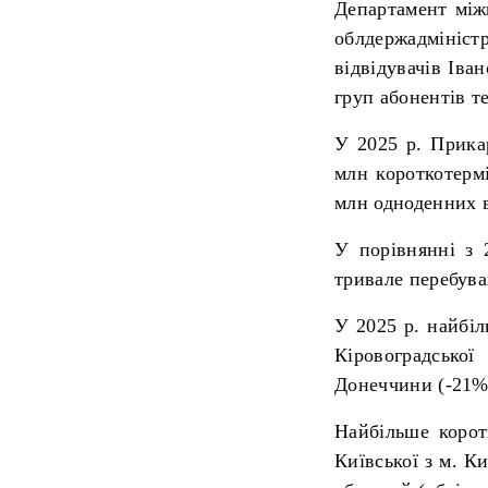
Департамент міжн
облдержадмініс
відвідувачів Іва
груп абонентів т
У 2025 р. Прикар
млн короткотермі
млн одноденних в
У порівнянні з 
тривале перебува
У 2025 р. найбіл
Кіровоградської
Донеччини (-21%)
Найбільше коротк
Київської з м. К