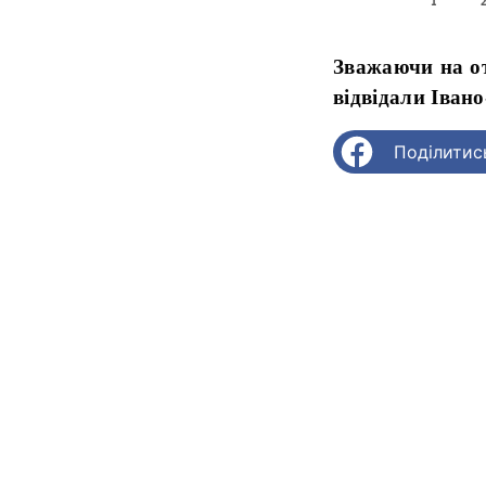
Зважаючи на отр
відвідали Іван
Поділитис