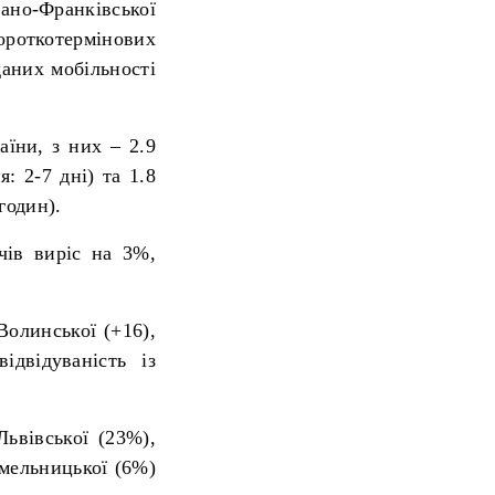
вано-Франківської
роткотермінових
даних мобільності
аїни, з них – 2.9
: 2-7 дні) та 1.8
годин).
чів виріс на 3%,
Волинської (+16),
ідвідуваність із
Львівської (23%),
Хмельницької (6%)