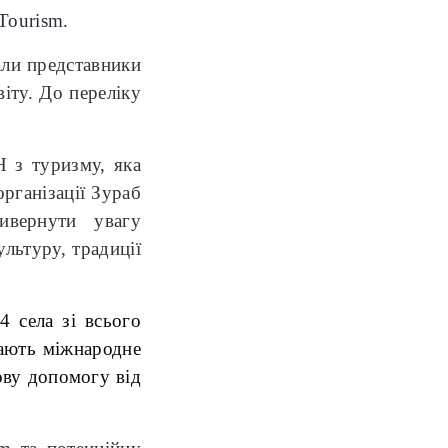
Tourism.
али представники
віту. До переліку
 з туризму, яка
організації Зураб
ивернути увагу
ультуру, традиції
4 села зі всього
мають міжнародне
ову допомогу від