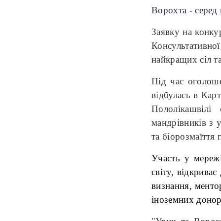
Ворохта - серед
Заявку на конку
Консультативної 
найкращих сіл т
Під час оголош
відбулась в Карт
Пололікашвілі
мандрівників з у
та біорозмаїття 
Участь у мережі
світу, відкрива
визнання, менто
іноземних донор