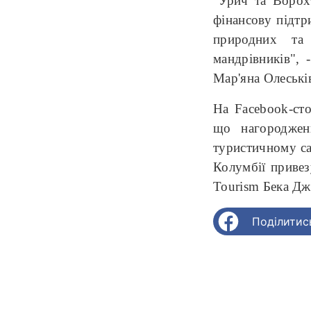
"Урич та Ворох
фінансову підтр
природних та 
мандрівників", 
Мар'яна Олеські
На Facebook-сто
що нагороджен
туристичному са
Колумбії привез
Tourism Бека Дж
Поділитис