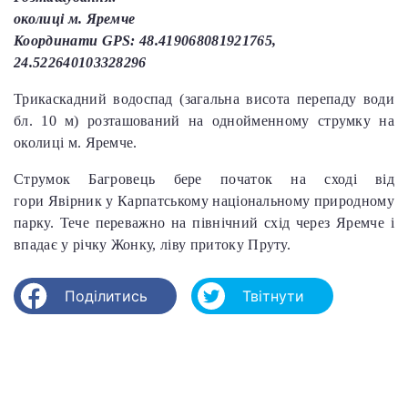
околиці м. Яремче
Координати GPS: 48.419068081921765,
24.522640103328296
Трикаскадний водоспад (загальна висота перепаду води
бл. 10 м) розташований на однойменному струмку на
околиці м. Яремче.
Струмок Багровець бере початок на сході від
гори Явірник у Карпатському національному природному
парку. Тече переважно на північний схід через Яремче і
впадає у річку Жонку, ліву притоку Пруту.
Поділитись
Твітнути