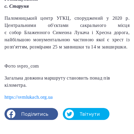
с. Старуня
Паломницький центр УГКЦ, споруджений у 2020 р.
Центральними об'єктами сакрального місця
є собор Блаженного Симеона Лукача і Хресна дорога,
найбільшою монументальною частиною якої є хрест із
розп'яттям, розмірами 25 м заввишки та 14 м завширшки.
Фото svpro_com
Загальна довжина маршруту становить понад пів
кілометра.
https://svmlukach.org.ua
Поділитись
Твітнути