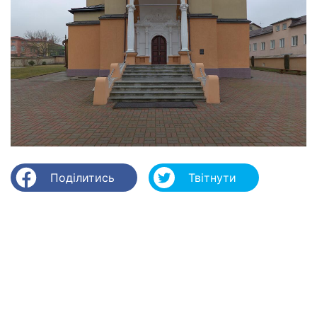
Поділитись
Твітнути