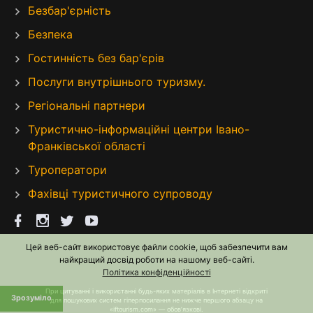
Безбар'єрність
Безпека
Гостинність без бар'єрів
Послуги внутрішнього туризму.
Регіональні партнери
Туристично-інформаційні центри Івано-
Франківської області
Туроператори
Фахівці туристичного супроводу
Цей веб-сайт використовує файли cookie, щоб забезпечити вам
найкращий досвід роботи на нашому веб-сайті.
Політика конфіденційності
При цитуванні і використанні будь-яких матеріалів в Інтернеті відкриті
Зрозуміло
для пошукових систем гіперпосилання не нижче першого абзацу на
«iftourism.com» — обов’язкові.