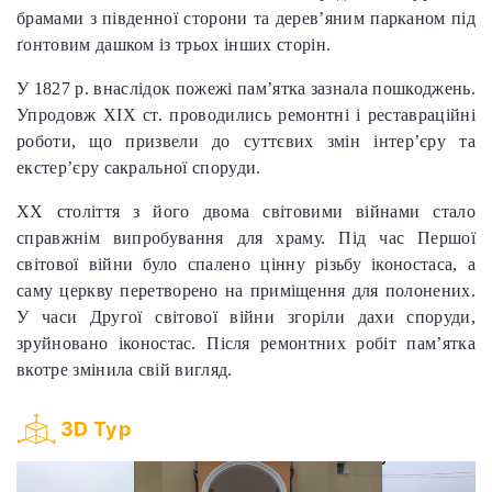
брамами з південної сторони та дерев’яним парканом під
ґонтовим дашком із трьох інших сторін.
У 1827 р. внаслідок пожежі пам’ятка зазнала пошкоджень.
Упродовж ХІХ ст. проводились ремонтні і реставраційні
роботи, що призвели до суттєвих змін інтер’єру та
екстер’єру сакральної споруди.
ХХ століття з його двома світовими війнами стало
справжнім випробування для храму. Під час Першої
світової війни було спалено цінну різьбу іконостаса, а
саму церкву перетворено на приміщення для полонених.
У часи Другої світової війни згоріли дахи споруди,
зруйновано іконостас. Після ремонтних робіт пам’ятка
вкотре змінила свій вигляд.
3D Тур