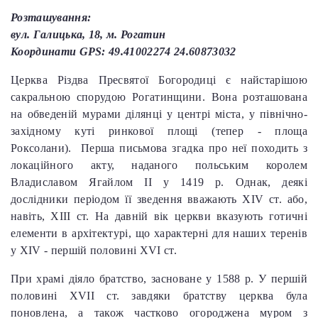
Розташування:
вул. Галицька, 18, м. Рогатин
Координати GPS: 49.41002274 24.60873032
Церква Різдва Пресвятої Богородиці є найстарішою
сакральною спорудою Рогатинщини. Вона розташована
на обведеній мурами ділянці у центрі міста, у північно-
західному куті ринкової площі (тепер - площа
Роксолани). Перша письмова згадка про неї походить з
локаційного акту, наданого польським королем
Владиславом Ягайлом ІІ у 1419 р. Однак, деякі
дослідники періодом її зведення вважають XIV ст. або,
навіть, XIII ст. На давній вік церкви вказують готичні
елементи в архітектурі, що характерні для наших теренів
у XIV - першій половині XVІ ст.
При храмі діяло братство, засноване у 1588 р. У першій
половині XVІІ ст. завдяки братству церква була
поновлена, а також частково огороджена муром з