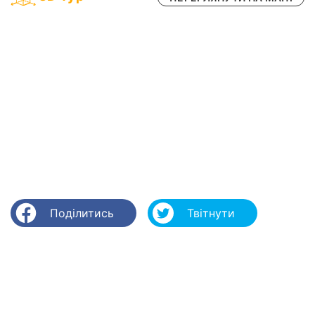
Поділитись
Твітнути