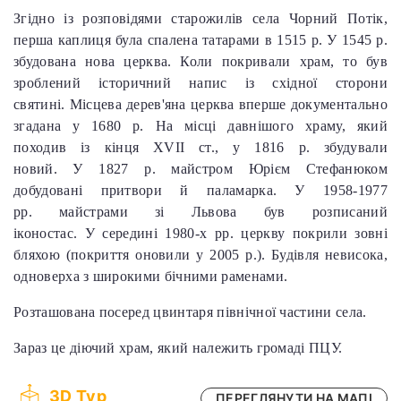
Згідно із розповідями старожилів села Чорний Потік,
перша каплиця була спалена татарами в 1515 р. У 1545 р.
збудована нова церква. Коли покривали храм, то був
зроблений історичний напис із східної сторони
святині. Місцева дерев'яна церква вперше документально
згадана у 1680 р. На місці давнішого храму, який
походив із кінця XVII ст., у 1816 р. збудували
новий. У 1827 р. майстром Юрієм Стефанюком
добудовані притвори й паламарка. У 1958-1977
рр. майстрами зі Львова був розписаний
іконостас. У середині 1980-х рр. церкву покрили зовні
бляхою (покриття оновили у 2005 р.). Будівля невисока,
одноверха з широкими бічними раменами.
Розташована посеред цвинтаря північної частини села.
Зараз це діючий храм, який належить громаді ПЦУ.
3D Тур
ПЕРЕГЛЯНУТИ НА МАПІ