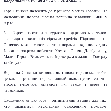
Координати GPS: 48.47984695 24.47466850
Гора Синячка належить до гірського масиву Ґорґани. Це
мальовнича полога гірська вершина заввишки 1400 м
н.р.м.
З набором висоти для туристів відкриваються чудові
краєвиди навколишніх гірських хребтів. Піднявшись на
Синячку, можна спостерігати панорами південно-східних
Ґорґанів, зокрема побачити Хом’як, Синяк, Довбушанку,
Малий Ґорґан, Ведмежик та Ігровець, а в далині - Говерлу
та Сивулю.
Вершина Синячки виглядає як типова ґорґанська, тобто
це кам'яні розсипи, порослі лишайником; проте незначна
висота зумовлює наявність тут також і дерев та
чагарників.
Сходження на цю гору - оптимальний варіант для тих,
хто цікавиться нескладним одноденним походом.