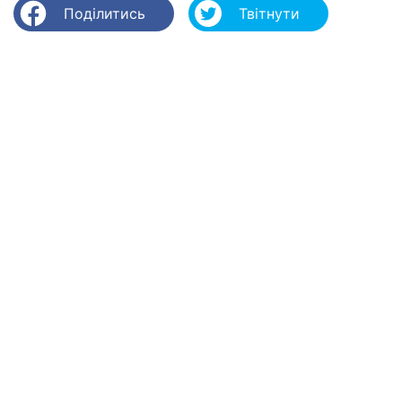
Поділитись
Твітнути