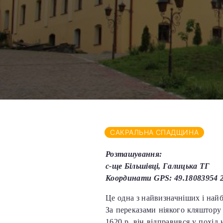
САКРАЛЬНА СПАДЩИНА
Розташування:
с-ще Більшівці, Галицька ТГ
Координати GPS: 49.18083954 
Це одна з найвизначніших і найб
За переказами ніякого кляштору 
1620 р. він відправився у похід