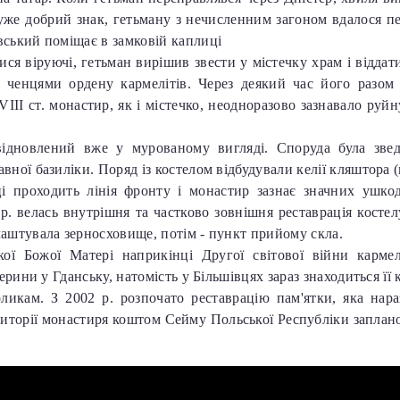
же добрий знак, гетьману з нечисленним загоном вдалося пе
вський поміщає в замковій каплиці
ся віруючі, гетьман вирішив звести у містечку храм і віддати
. ченцями ордену кармелітів. Через деякий час його разом
II ст. монастир, як і містечко, неодноразово зазнавало руйнув
ідновлений вже у мурованому вигляді. Споруда була звед
вної базиліки. Поряд із костелом відбудували келії кляштора 
і проходить лінія фронту і монастир зазнає значних ушкод
р. велась внутрішня та частково зовнішня реставрація костел
лаштувала зерносховище, потім - пункт прийому скла.
ької Божої Матері наприкінці Другої світової війни карм
ерини у Гданську, натомість у Більшівцях зараз знаходиться її к
икам. З 2002 р. розпочато реставрацію пам'ятки, яка нара
риторії монастиря коштом Сейму Польської Республіки запл