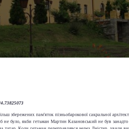
24.73825073
ільш збережених пам'яток пізньобарокової сакральної архітект
б не було, якби гетьман Мартин Казановський не був занадто
 на татар. Коли гетьман переправлявся через Дністер, хвиля ви