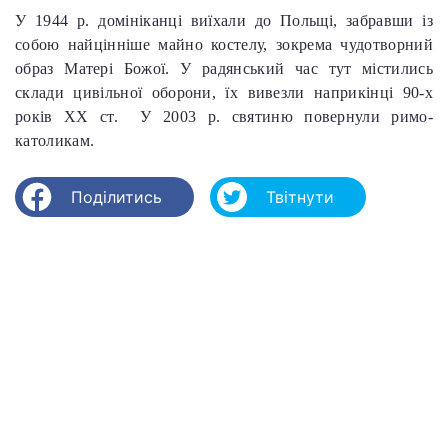
У 1944 р. домініканці виїхали до Польщі, забравши із
собою найцінніше майно костелу, зокрема чудотворний
образ Матері Божої. У радянський час тут містились
склади цивільної оборони, їх вивезли наприкінці 90-х
років ХХ ст. У 2003 р. святиню повернули римо-
католикам.
Поділитись
Твітнути