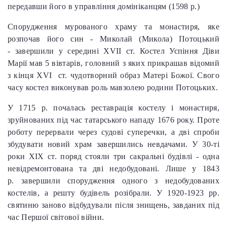
передавши його в управління домініканцям (1598 р.)
Спорудження мурованого храму та монастиря, яке
розпочав його син - Миколай (Микола) Потоцький
- завершили у середині XVII ст. Костел Успіння Діви
Марії мав 5 вівтарів, головний з яких прикрашав відомий
з кінця XVI ст. чудотворний образ Матері Божої. Свого
часу костел виконував роль мавзолею родини Потоцьких.
У 1715 р. почалась реставрація костелу і монастиря,
зруйнованих під час татарського нападу 1676 року. Проте
роботу перервали через судові суперечки, а дві спроби
збудувати новий храм завершились невдачами. У 30-ті
роки ХІХ ст. поряд стояли три сакральні будівлі - одна
невідремонтована та дві недобудовані. Лише у 1843
р. завершили спорудження одного з недобудованих
костелів, а решту будівель розібрали. У 1920-1923 рр.
святиню заново відбудували після знищень, завданих під
час Першої світової війни.