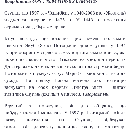
Координати GPS : 49.04331970 24.78464127
Єзупіль (до 1597 р. - Чешибіси, у 1940-2003 рр. - Жовтень)
згадується вперше у 1435 р. У 1443 р. поселення
отримало магдебурзьке право.
Існує легенда, що власник цих земель польський
шляхтич Якуб (Яків) Потоцький дивом уцілів у 1594
р. при обороні місцевого замку від татарських військ, які
повністю спалили місто. Втікаючи на коні, він переплив
Дністер, але кінь ніяк не міг вискочити на стрімкий берег.
Потоцький вигукнув: «Єзус-Марія!» - кінь виніс його на
суходіл. На подяку Богові воєвода дав обітницю
заснувати на обох берегах Дністра міста - відтак
з'явились
Єзупіль (колишні Чешибіси) і Маріямпіль.
Вдячний за порятунок, він дав обіцянку, що
побудує костел і монастир. У 1597 р. Потоцький змінив
назву поселення на Єзупіль, відбудував
замок, звів дерев'яну каплицю, заснував монастир,