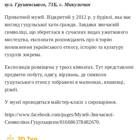
вул. Грушевського, 73Б, с. Микуличин
Приватний музей. Відкритий у 2012 р. у будівлі, яка має
вигляд гуцульської хати-ґражди. Завдяки звичаєвій
символіці, що збереглася в сучасних видах ужиткового
мистецтва, експонати розповідають про історію
виникнення українського етносу, історію та культуру
гуцулів зокрема.
Експозиція розміщена у трьох кімнатах. Тут представлені
предмети побуту, одягу, вірувань, де символи
гуцульського етносу зображені в малюнках, вишивці,
різьбі.
У музеї проводяться майстер-класи з сироваріння.
https://www.facebook.com/pages/Музей-Звичаєвої-
Символіки-Гуцульщини/816686378482670.
3D Тур