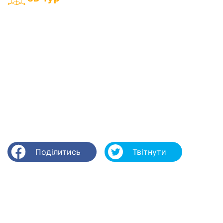
Поділитись
Твітнути