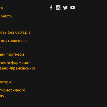
ка
єрність
сть без бар'єрів
 внутрішнього
.
ьні партнери
чно-інформаційні
Івано-Франківської
атори
 туристичного
ду