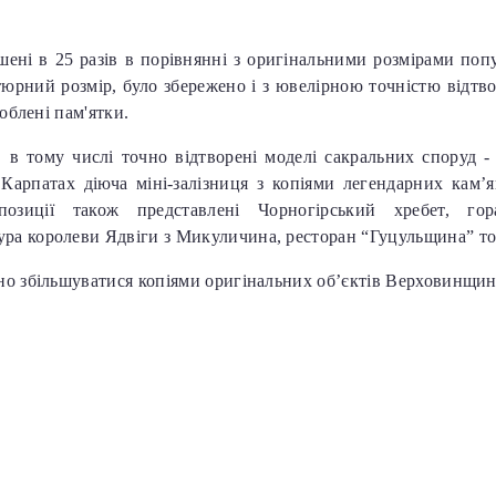
шені в 25 разів в порівнянні з оригінальними розмірами поп
юрний розмір, було збережено і з ювелірною точністю відтво
роблені пам'ятки.
, в тому числі точно відтворені моделі сакральних споруд -
Карпатах діюча міні-залізниця з копіями легендарних кам’я
озиції також представлені Чорногірський хребет, гора
ура королеви Ядвіги з Микуличина, ресторан “Гуцульщина” т
ійно збільшуватися копіями оригінальних об’єктів Верховинщ