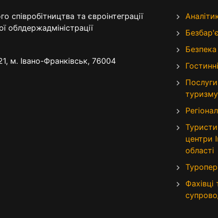
о співробітництва та євроінтеграції
Аналіти
ої облдержадміністрації
Безбар'
Безпека
21, м. Івано-Франківськ, 76004
Гостинні
Послуги
туризму
Регіонал
Туристи
центри 
області
Туропер
Фахівці
супрово