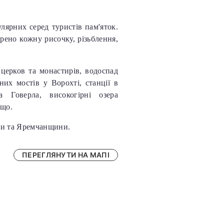
улярних серед туристів пам'яток.
рено кожну рисочку, різьблення,
 церков та монастирів, водоспад
них мостів у Ворохті, станції в
 Говерла, високогірні озера
ощо.
ини та Яремчанщини.
ПЕРЕГЛЯНУТИ НА МАПІ