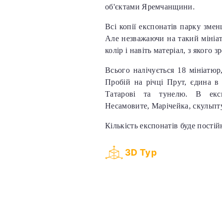
об'єктами Яремчанщини.
Всі копії експонатів парку змен
Але незважаючи на такий мініат
колір і навіть матеріал, з якого з
Всього налічується 18 мініатюр
Пробій на річці Прут, єдина в 
Татарові та тунелю. В експ
Несамовите, Марічейка, скульпт
Кількість експонатів буде пост
3D Тур