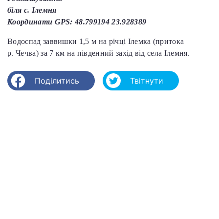
біля с. Ілемня
Координати GPS: 48.799194 23.928389
Водоспад заввишки 1,5 м на річці Ілемка (притока
р. Чечва) за 7 км на південний захід від села Ілемня.
Поділитись
Твітнути