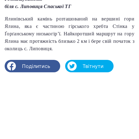
біля с. Липовиця Спаської ТГ
Ялинівський камінь розташований на вершині гори
Ялина, яка є частиною гірського хребта Стінка у
Ґорґанському низькогір’ї. Найкоротший маршрут на гору
Ялина має протяжність близько 2 км і бере свій початок з
околиць с. Липовиця.
Поділитись
Твітнути