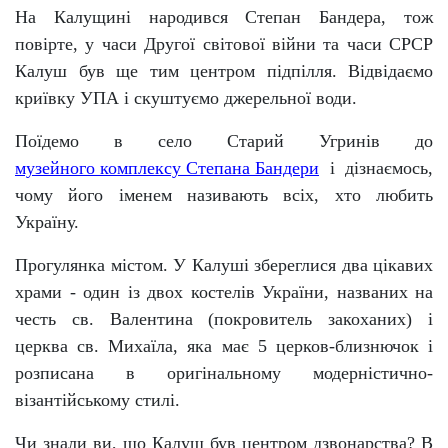
На Калущині народився Степан Бандера, тож
повірте, у часи Другої світової війни та часи СРСР
Калуш був ще тим центром підпілля. Відвідаємо
криївку УПА і скуштуємо джерельної води.
Поїдемо в село Старий Угринів до
музейного комплексу Степана Бандери
і дізнаємось,
чому його іменем називають всіх, хто любить
Україну.
Прогулянка містом. У Калуші збереглися два цікавих
храми - один із двох костелів України, названих на
честь св. Валентина (покровитель закоханих) і
церква св. Михаїла, яка має 5 церков-близнючок і
розписана в оригінальному модерністично-
візантійському стилі.
Чи знали ви, що Калуш був центром дзвонарства? В