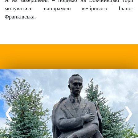
А на завершення – поїдемо на Вовчинецькі гори
милуватись панорамою вечірнього Івано-
Франківська.
‹
›