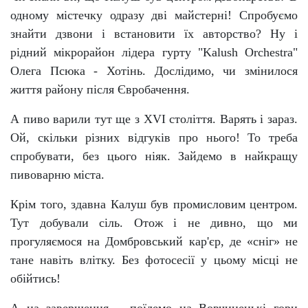
одному містечку одразу дві майстерні! Спробуємо
знайти дзвони і встановити їх авторство? Ну і
рідний мікрорайон лідера гурту "Kalush Orchestra"
Олега Псюка - Хотінь. Дослідимо, чи змінилося
життя району після Євробачення.
А пиво варили тут ще з XVI століття. Варять і зараз.
Ой, скільки різних відгуків про нього! То треба
спробувати, без цього ніяк. Зайдемо в найкращу
пивоварню міста.
Крім того, здавна Калуш був промисловим центром.
Тут добували сіль. Отож і не дивно, що ми
прогуляємося на Домбровський кар'єр, де «сніг» не
тане навіть влітку. Без фотосесії у цьому місці не
обійтись!