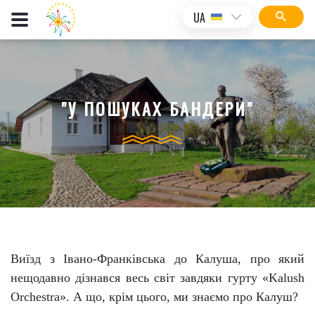
UA
"У ПОШУКАХ БАНДЕРИ"
Виїзд з Івано-Франківська до Калуша, про який
нещодавно дізнався весь світ завдяки гурту «Kalush
Orchestra». А що, крім цього, ми знаємо про Калуш?