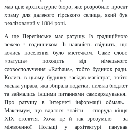
мав ціле архітектурне бюро, яке розробило проект
храму для далекого гірського селища, який був
реалізований у 1884 році.
А ще Перегінське має ратушу. Із традиційною
вежею з годинником. Її наявність свідчить, що
колись поселення було містечком. Саме слово
«ратуша» походить від німецького
словосполучення
«Rathaus», тобто будинок ради.
Колись в цьому будинку засідав магістрат, тобто
міська управа, яка
збирал
а
податки
, пиляла бюджет
та займались іншими питаннями самоврядування.
Про ратушу в Інтернеті інформації обмаль.
Максимум, що вдалося знайти – споруда кінця
ХІХ століття. Хоча це й так зрозуміло – за
міжвоєнної Польщі у архітектурі панував