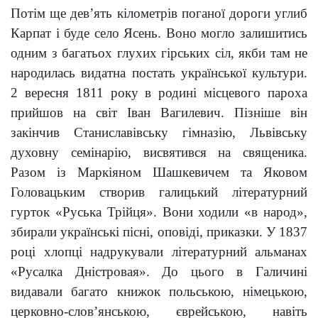
Потім ще дев’ять кілометрів поганої дороги углиб
Карпат і буде село Ясень. Воно могло залишитись
одним з багатьох глухих гірських сіл, якби там не
народилась видатна постать української культури.
2 вересня 1811 року в родині місцевого пароха
прийшов на світ Іван Вагилевич. Пізніше він
закінчив Станиславівську гімназію, Львівську
духовну семінарію, висвятився на священика.
Разом із Маркіяном Шашкевичем та Яковом
Головацьким створив
галицький літературний
гурток
«Руська Трійця». Вони ходили «в народ»,
збирали українські пісні, оповіді, приказки. У 1837
році хлопці надрукували літературний альманах
«Русалка Дністровая». До цього в Галичині
видавали багато книжок польською, німецькою,
церковно-слов’янською, єврейською, навіть