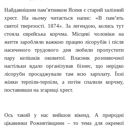
Найдавнішим пам’ятником Ясеня є старий залізний
хрест. На ньому читається напис: «В пам’ять
святої тверезості. 1874». За легендою, колись тут
стояла єврейська корчма. Місцеві чоловіки на
життя заробляли важкою працею лісорубів і після
насиченого трудового дня любили пропустити
пару келішків оковитої. Власник розпивочної
настільки вдало організував бізнес, що нерідко
лісоруби просаджували там всю зарплату. Їхні
жінки терпіли-терпіли, а потім спалили корчму,
поставивши на згарищі хрест.
Ось такий у нас вийшов вікенд. А природні
цікавинки Рожнятівщини – то тема для окремої