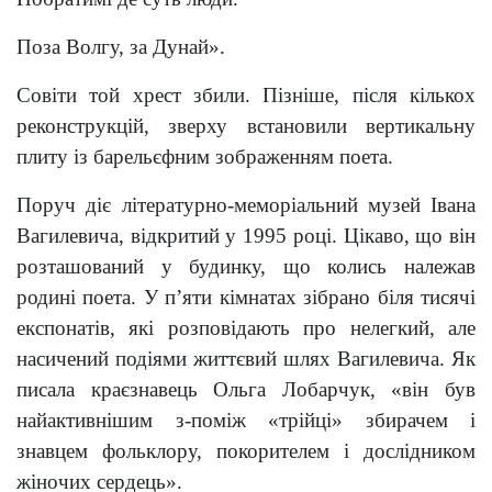
Поза Волгу, за Дунай
».
Совіти той хрест збили. Пізніше, після кількох
реконструкцій, зверху встановили вертикальну
плиту із барельєфним зображенням поета.
Поруч діє літературно-меморіальний музей Івана
Вагилевича, відкритий у 1995 році. Цікаво, що він
розташований у будинку, що колись належав
родині поета. У п’яти кімнатах зібрано біля тисячі
експонатів, які розповідають про нелегкий, але
насичений подіями життєвий шлях Вагилевича. Як
писала краєзнавець Ольга Лобарчук, «він був
найактивнішим з-поміж «трійці» збирачем і
знавцем фольклору, покорителем і дослідником
жіночих сердець».