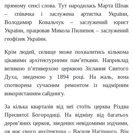
прямому сенсі слова. Тут народилась Марта Шпак
– співачка і заслужена артистка України,
Володимир Ковальчук – заслужений юрист
України, працював Микола Пилипюк – заслужений
геофізик України.
Крім людей, селище може похвалитись кількома
цікавими архітектурними пам’ятками. Наприклад
великою п’ятиверхою церквою Зіслання Святого
Духа, зведеною у 1894 році. На жаль, вона
спотворена сучасним ремонтом із надмірним
використанням сайдингу.
За кілька кварталів від неї стоїть церква Різдва
Пресвятої Богородиці. На відміну від багатьох
дерев’яних церков, зведених невідомими зодчими,
ця має свого архітектора – Василя Нагірного. Він