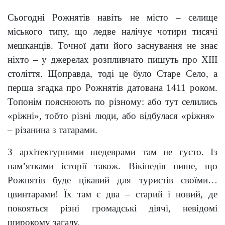
Сьогодні Рожнятів навіть не місто – селище
міського типу, що ледве налічує чотири тисячі
мешканців. Точної дати його заснування не знає
ніхто – у джерелах розпливчато пишуть про ХІІІ
століття. Щоправда, тоді це було Старе Село, а
перша згадка про Рожнятів датована 1411 роком.
Топонім пояснюють по різному: або тут селились
«ріжні», тобто різні люди, або відбулася «ріжня»
– різанина з татарами.
З архітектурними шедеврами там не густо. Із
пам’ятками історії також. Вікіпедія пише, що
Рожнятів буде цікавий для туристів своїми…
цвинтарами! Їх там є два – старий і новий, де
покояться різні громадські діячі, невідомі
широкому загалу.