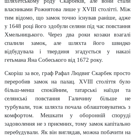
шляхетському роду Скарбеків, але вони стали
власниками Рожнятова лише у ХVIII столітті. Між
тим відомо, що замок точно існував раніше, адже
у 1648 році його здобули селяни під час повстання
Хмельницького. Через два роки козаки взагалі
спалили замок, але шляхта його швидко
відбудувала і твердиня згадується у наказі
гетьмана Яна Собеського від 1672 року.
Скоріш за все, граф Рафал Людвиг Скарбек просто
переробив замок на палац. ХVIII століття було
більш-менш спокійним, татарські наїзди та
селянські повстання Галичину більше не
турбували, тож шляхта почала облаштовуватись з
комфортом. Мешкати у оборонній споруді
задоволення не з приємних, тому замок капітально
перебудували. Як він виглядав, можна побачити на