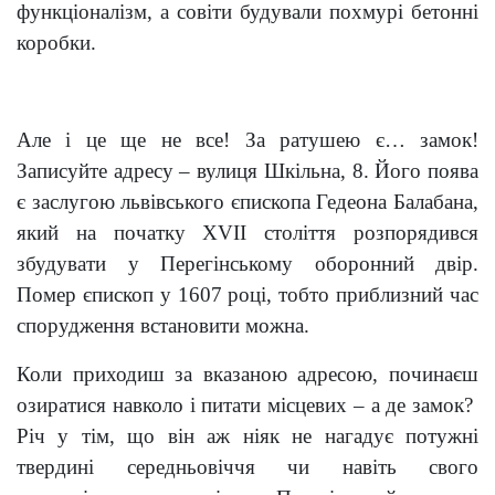
функціоналізм, а совіти будували похмурі бетонні
коробки.
Але і це ще не все! За ратушею є… замок!
Записуйте адресу – вулиця Шкільна, 8. Його поява
є заслугою львівського єпископа Гедеона Балабана,
який на початку XVII століття розпорядився
збудувати у Перегінському оборонний двір.
Помер єпископ у 1607 році, тобто приблизний час
спорудження встановити можна.
Коли приходиш за вказаною адресою, починаєш
озиратися навколо і питати місцевих – а де замок?
Річ у тім, що він аж ніяк не нагадує потужні
твердині середньовіччя чи навіть свого