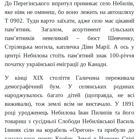
До Перегінського впритул примикає село Небилів,
яке ніяк не оминеш, бо воно лежить на автошляху
Т 0902. Туди варто заїхати, адже село має цікавий
пам’ятник. Загалом, асортимент сільських
пам’ятників невеликий – бюст Шевченку,
Стрілецька могила, капличка Діви Марії. А ось у
центрі Небилова стоїть пам’ятний знак 100-річчя
початку української еміграції до Канади.
У кінці ХІХ століття Галичина переживала
демографічний бум. У селянських родинах
народжувалось багато дітей (щоправда, не всі
виживали), тож землі всім не вистачало. У 1891
році уродженець Небилова Іван Пилипів та його
товариш з сусідньої Слободи Небилівської Василь
Ілиняк сіли на корабель «Орегон» та прибули до
канадського порту Квебек. Землі в Новому Світі