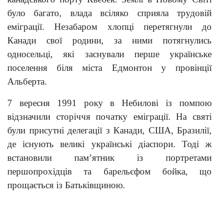
було багато, влада всіляко сприяла трудовій
еміграції. Незабаром хлопці перетягнули до
Канади свої родини, за ними потягнулись
односельці, які заснували перше українське
поселення біля міста Едмонтон у провінції
Альберта.
7 вересня 1991 року в Небилові із помпою
відзначили сторіччя початку еміграції. На святі
були присутні делегації з Канади, США, Бразилії,
де існують великі українські діаспори. Тоді ж
встановили пам’ятник із портретами
першопрохідців та барельєфом бойка, що
прощається із Батьківщиною.