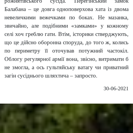
рожнятівського сусіда. Перегінський замок
Балабана – це довга одноповерхова хата із двома
невеличкими вежечками по боках. Не мазанка,
звичайно, але подібними «замками» у кожному
селі хоч греблю гати. Втім, історики стверджують,
що це дійсно оборонна споруда, до того ж, колись
по периметру її оточував потужний частокіл.
Облогу регулярної армії вона, звісно, витримати б
не змогла, а ось гультяйську ватагу чи приватний
загін сусіднього шляхтича – запросто.
30-06-2021