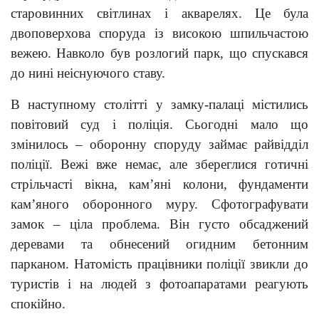
старовинних світлинах і акварелях. Це була
двоповерхова споруда із високою шпильчастою
вежею. Навколо був розлогий парк, що спускався
до нині неіснуючого ставу.
В наступному столітті у замку-палаці містились
повітовий суд і поліція. Сьогодні мало що
змінилось – оборонну споруду займає райвідділ
поліції. Вежі вже немає, але збереглися готичні
стрільчасті вікна, кам’яні колони, фундаменти
кам’яного оборонного муру. Сфотографувати
замок – ціла проблема. Він густо обсаджений
деревами та обнесений огидним бетонним
парканом. Натомість працівники поліції звикли до
туристів і на людей з фотоапаратами реагують
спокійно.