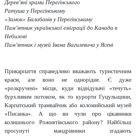
Дерев’яні храми Перегінського
Ратуша у Перегінському
«Замок» Балабанів у Перегінському
Пам’ятник української еміграції до Канади в
Небилові
Пам’ятник і музей Івана Вагилевича у Ясені
Прикарпаття справедливо вважають туристичним
краєм, але воно не однорідне. Є дуже
«розкручені» місця, куди відвідувачі «течуть»
бурхливим потоком, як то курорти Гуцульщини,
Карпатський трамвайчик або коломийський музей
«Писанка». А що ви чули про цікавинки
колишнього Рожнятівського району? Найбільш
просунуті мандрівники згадають