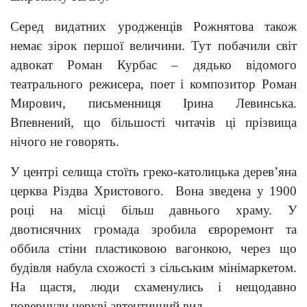
Серед видатних уродженців Рожнятова також
немає зірок першої величини. Тут побачили світ
адвокат Роман Курбас – дядько відомого
театрального режисера, поет і композитор Роман
Мирович, письменниця Ірина Левинська.
Впевнений, що більшості читачів ці прізвища
нічого не говорять.
У центрі селища стоїть греко-католицька дерев’яна
церква Різдва Христового. Вона зведена у 1900
році на місці більш давнього храму. У
двотисячних громада зробила євроремонт та
оббила стіни пластиковою вагонкою, через що
будівля набула схожості з сільським мінімаркетом.
На щастя, люди схаменулись і нещодавно
повернули церкві автентичний вид.