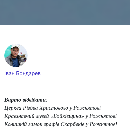
Іван Бондарев
Варто відвідати
:
Церква Різдва Христового у Рожнятові
Краєзнавчий музей «Бойківщина» у Рожнятові
Колишній замок графів Скарбеків у Рожнятові