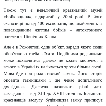
Також тут є невеличкий краєзнавчий музей
«Бойківщина», відкритий у 2004 році. В його
експозиції понад 400 експонатів, що знайомлять із
повсякденним життям бойків – автохтонного
населення Північних Карпат.
Але є в Рожнятові один об’єкт, заради якого сюди
обов’язково треба заїхати. Подібними родзинками
може похвалитись далеко не кожне містечко, а
всього в Україні їх налічується трохи більше сотні.
Мова йде про рожнятівский замок. Його історія
оповита таємницями і ще чекає допитливого
дослідника. Джерела називають різні дати
закладання – від ХІІІ до ХVIII століття. Більшість
краєзнавців заслугу будівництва замку приписує