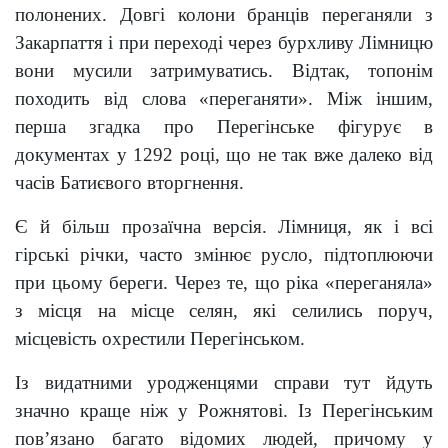
полонених. Довгі колони бранців переганяли з
Закарпаття і при переході через бурхливу Лімницю
вони мусили затримуватись. Відтак, топонім
походить від слова «переганяти». Між іншим,
перша згадка про Перегінське фігурує в
документах у 1292 році, що не так вже далеко від
часів Батиєвого вторгнення.
Є й більш прозаїчна версія. Лімниця, як і всі
гірські річки, часто змінює русло, підтоплюючи
при цьому береги. Через те, що ріка «переганяла»
з місця на місце селян, які селились поруч,
місцевість охрестили Перегінськом.
Із видатними уродженцями справи тут йдуть
значно краще ніж у Рожнятові. Із Перегінським
пов’язано багато відомих людей, причому у