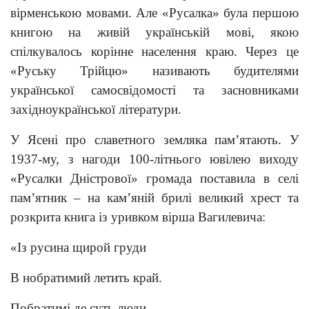
вірменською мовами. Але «Русалка» була першою
книгою на живій українській мові, якою
спілкувалось корінне населення краю. Через це
«Руську Трійцю» називають будителями
української самосвідомості та засновниками
західноукраїнської літератури.
У Ясені про славетного земляка пам’ятають. У
1937-му, з нагоди 100-літнього ювілею виходу
«Русалки Дністрової» громада поставила в селі
пам’ятник – на кам’яній брилі великий хрест та
розкрита книга із уривком вірша Вагилевича:
«Із русина щирой груди
В нобратимий летить край.
Побратимі де суть люди.