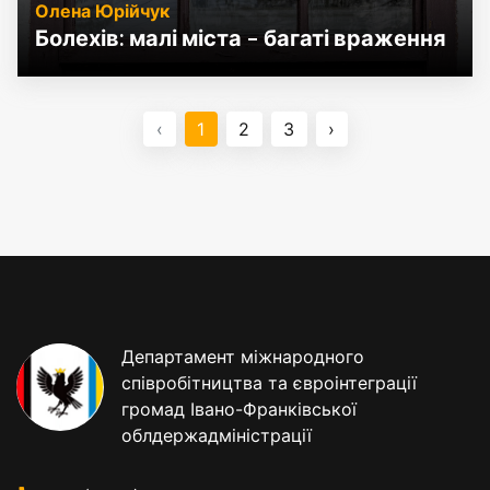
Олена Юрійчук
Болехів: малі міста – багаті враження
‹
1
2
3
›
Департамент міжнародного
співробітництва та євроінтеграції
громад Івано-Франківської
облдержадміністрації