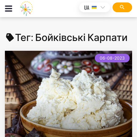
UA
Тег:
Бойківські Карпати
new
06-08-2023