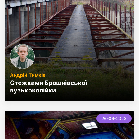
Андрій Тимків
Стежками Брошнівської
вузькоколійки
new
26-06-2023