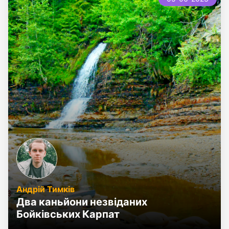
Андрій Тимків
Два каньйони незвіданих
Бойківських Карпат