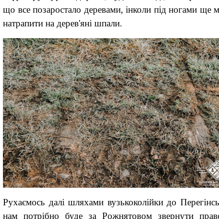
що все позаростало деревами, інколи під ногами ще 
натрапити на дерев'яні шпали.
Рухаємось далі шляхами вузькоколійки до Перегінсь
нам потрібно буде за Рожнятовом звернути прав