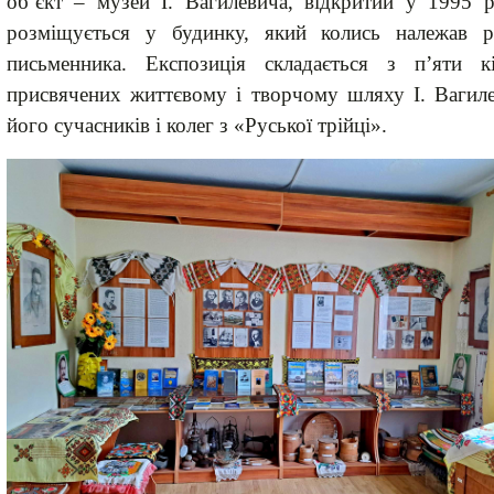
об’єкт – музей І. Вагилевича, відкритий у 1995 
розміщується у будинку, який колись належав р
письменника. Експозиція складається з п’яти кі
присвячених життєвому і творчому шляху І. Вагиле
його сучасників і колег з «Руської трійці».