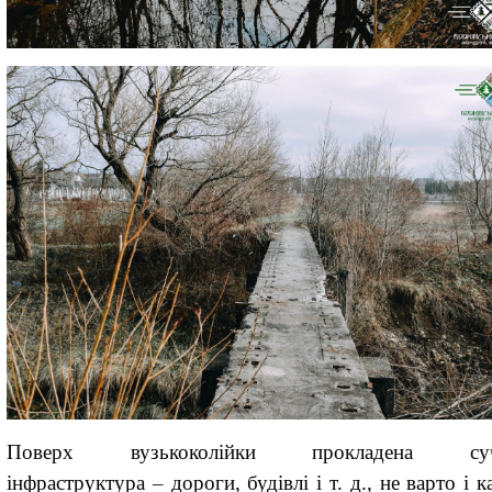
Поверх вузькоколійки прокладена суч
інфраструктура
–
дороги, будівлі і т. д., не варто і к