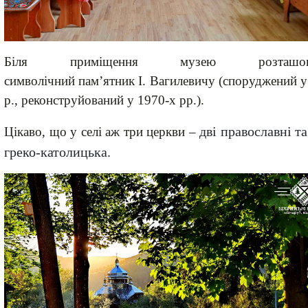
Біля приміщення музею розташов
символічний пам’ятник І. Вагилевичу (споруджений 
р
., реконструйований у 19
70-х р
р.).
дві православні т
Цікаво, що у селі аж три церкви
–
греко-католицька.