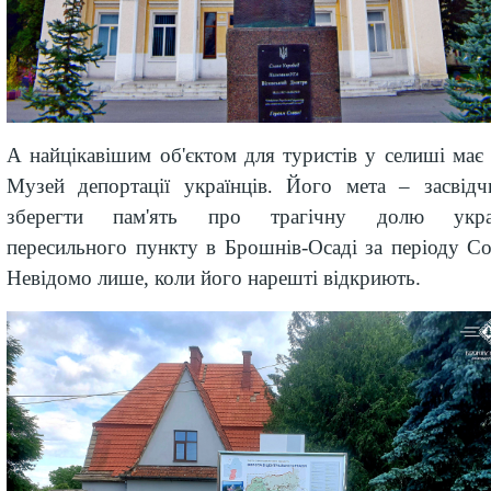
А найцікавішим об'єктом для туристів у селиші має 
Музей депортації українців
Його мета
– засвідч
.
зберегти пам'ять про
трагічну долю украї
пересильного пункту в Брошнів-Осаді за періоду Сов
Невідомо лише, коли його нарешті відкриють
.