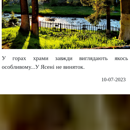
У горах храми завжди виглядають якось
особливому...У Ясені не виняток.
10-07-2023