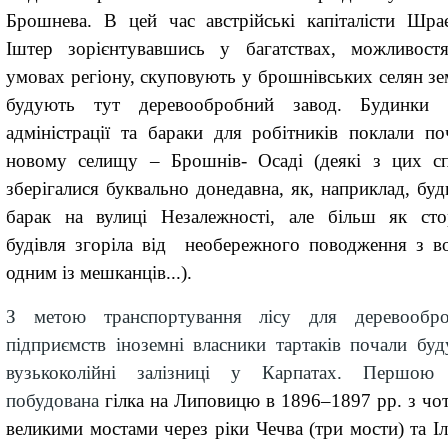
Брошнева. В цей час австрійські капіталісти Шра
Іштер зорієнтувавшись у багатствах, можливост
умовах регіону, скуповують у брошнівських селян 
будують
тут
деревообробний завод. Будинки 
адміністрації та бараки для робітників поклали по
новому селищу
– Брошнів- Осаді (д
еякі з цих с
зберігалися буквально донедавна, як, наприклад, буд
барак
на
вулиці Незалежності
, але б
ільш як сто
будівля згоріла від необережного поводження з в
одним із мешканців
...
).
З метою транспортування лісу для деревообр
підприємств іноземні власники тартаків почали буд
вузькоколійні залізниці у Карпатах.
Першою 
побудована
гілка на Липовицю в 1896–1897 рр. з чо
великими мостами через ріки Чечва (три мости) та Іл