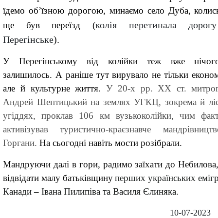
їдемо об’їзною дорогою
,
минаємо
село
Дуба
,
колис
колія перетинала дорог
ще був переїзд (
Перегінське
).
У
Перегінському від колійки теж вже нічог
залишилось
.
А раніше тут вирувало не тільки економ
але й культурне життя.
У 20-х р
р. ХХ ст.
митро
Андрей
Шептицький на землях
УГКЦ
, зокрема й лі
угіддях, прокл
ав 106 км вузькоколійки,
чим фак
активізував туристично-краєзнавче мандрівниц
Горгани
.
На сьогодні навіть мости
р
озібрали.
Мандруючи далі в гори, радимо заїхати
до Небилова
відвідати малу батьківщину
перших українських
еміг
Канад
и – Івана
Пилипів
а та
Василя Єлиняка
.
10-07-2023