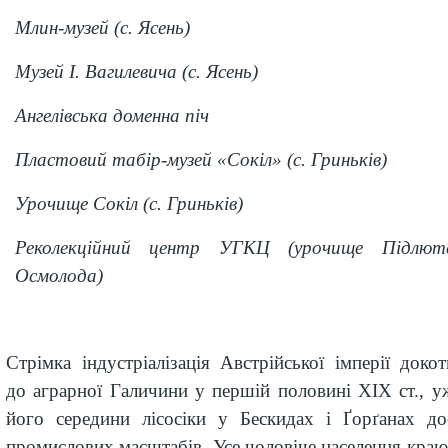
Млин-музей (с. Ясень)
Музей І. Вагилевича (с. Ясень)
Ангелівська доменна піч
Пластовий табір-музей «Сокіл» (с. Гриньків)
Урочище Сокіл (с. Гриньків)
Реколекційний центр УГКЦ (урочище Підлюте
Осмолода)
Стрімка індустріалізація Австрійської
і
мперії докот
до аграрної Галичини у першій половині
XIX
ст., у
його
середини лісосіки у Бескидах і Ґорґанах до
промислових масштабів. Усе чоловіче населення краю