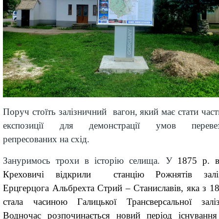
Поруч
стоїть залізничний
вагон
,
який має стати час
експозиції для демонстрації умов перевез
репресованих на схід.
Зануримось трохи в історію селища.
У
1875 р
.
Креховичі відкри
ли
станцію Рожнятів
з
ал
Ерцгерцога Альбрехта Стрий – Станиславів
, яка з 1
стала часиною Галицької Трансверсальної заліз
Водночас розпочинається новий період існуванн