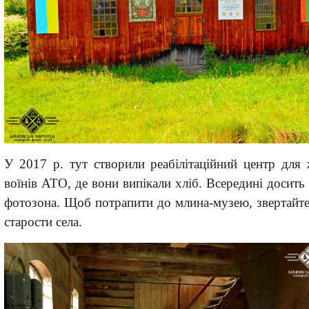
У 2017
р. тут
створили реабілітаційний центр для 
воїнів АТО, де вони випікали хліб. Всередині досить
фотозона.
Щоб потрапити до млина-музею, звертайте
старости с
ела.