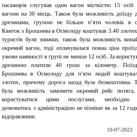
пасажирів слугував один вагон місткістю 15 осіб 
вагони на 30 місць. Також була можливість доїзду 
дрезинами, групою не більше п’яти чоловік в о
Квиток з Брошнева в Осмолоду коштував 3.40 злотих
туристів
були
знижки
, т
акож була можливість вина
окремий вагон, тоді оплачувалася повна ціна проїзд
умови наявності в групі не менше 12 осіб.
За користу
дрезиною платили 40 грош за кілометр. Поїз
Брошнева в Осмолоду для п’яти людей коштува
злотих, причому дорога назад
була
безкоштовна. 
була можливість замовити окремий рейс потяга
користуватися цими послугами, необхідно 
домовитись з адміністрацією не пізніше як за 12 год
відправлення.
10-07-2023