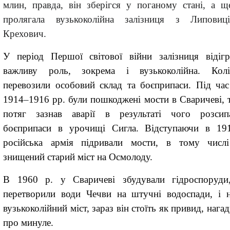
млин, правда, він зберігся у поганому стані, а щ
пролягала вузькоколійна залізниця з Липови
Крехович.
У
період Першої світової
війни
залізниця відігр
важливу роль
,
зокрема і вузькоколійна. Колі
перевозили особовий склад та боєприпаси. Під час
1914
–
1916
рр.
були пошкоджені мости в Сваричеві, 
потяг зазнав аварії в результаті чого розсип
боєприпаси в урочищі Сигла.
Відступаючи в 19
російська армія
підривали мости, в тому чис
знищений старий
міст на Осмолоду.
В 1960 р
. у Сваричеві збудували гідроспоруд
перетворили води Чечви на
штучні водоспади
,
і н
вузькоколійний міст, зараз він стоїть як привид
,
нага
про минуле.