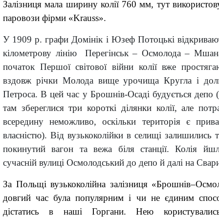
Залізниця мала ш
ирин
у
колії 760 мм, тут
в
икористов
паровози фірми «Krauss
».
У 1909 р
.
графи Домінік і Юзеф Потоцькі відкриваю
кілометрову лінію Перегінськ
–
Осмолода
–
Мшан
початок Першої світової війни колії вже простяга
вздовж річки Молода вище урочища Кругла і до
Петроса. В цей час у Брошнів-Осаді будується депо
(
там
збереглися три короткі ділянки колії, але
потр
всередину неможливо, оскільки територія є прив
власністю).
Від
вузько
колійки в селищі залишились т
покинутий вагон та вежа біля станції. Колія йш
сучасній вулиці Осмолодський до депо й далі на Свари
За Польщі вузькоколійна залізниця
«
Брошнів
–
Осмо
довгий час була популярним і чи не єдиним спос
дістатись в наші Горгани. Нею користувалис