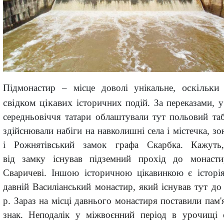
, оскільки
Підмонастир
–
місце доволі унікальне
свідком цікавих
історичних подій. За переказами, у
середньовіччя татари облаштували тут польовий таб
здійснювали набіги на навколишні села і містечка
, зо
і
Рожнятівський замок
графа Скарбка
.
Кажуть
від
замку існував підземний прохід
до
монасти
Сваричеві
.
Іншою
історичною
цікавинкою
є історі
давній Василіанський монастир
, який існував тут д
р.
Зараз
на місці давнього монастиря поставили
пам'
знак.
Неподалік у міжвоєнний період в урочищі 