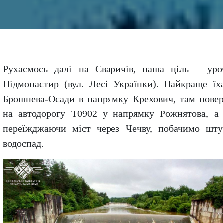
Рухаємось далі на Сваричів, наша ціль – ур
Підмонастир (вул. Лесі Українки). Найкраще їх
Брошнева-Осади в напрямку Крехович, там пове
на автодорогу Т0902 у напрямку Рожнятова, а 
переїжджаючи міст через Чечву, побачимо шт
водоспад.