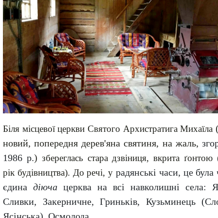
Біля місцевої церкви Святого Архистратига Михаїла
новий, попередня дерев'яна святиня, на жаль,
зго
1986 р.
)
з
береглась стара дзвіниця, вкрита ґонтою 
радянські часи, це була
рік будівництва). До речі, у
єдина
діюча
церква на всі навколишні села: Я
Сливки, Закерничне, Гриньків, Кузьминець (Сл
Ясінська), Осмолода.