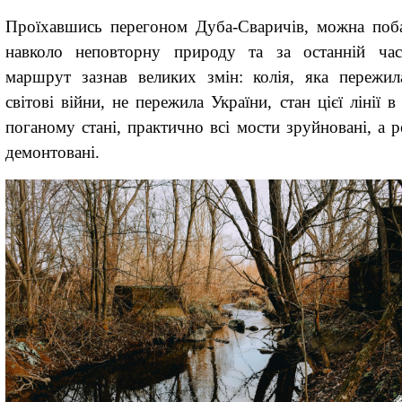
Проїхавшись перегоном Дуба-Сваричів, можна поб
навколо неповторну природу та за останній ча
маршрут зазнав великих змін: колія, яка пережил
світові війни, не пережила України, стан цієї лінії 
поганому стані, практично всі мости зруйновані, а р
демонтовані.