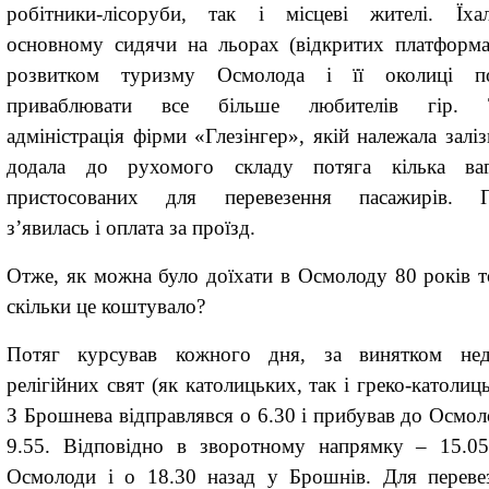
робітники-лісоруби, так і місцеві жителі. Їх
основному сидячи на льорах
(відкритих платформа
розвитком туризму Осмолода і її околиці по
приваблювати все більше любителів гір. 
адміністрація фірми «Глезінгер
»
, якій належала залі
додала до рухомого складу потяга кілька ваг
пристосованих для перевезення пасажирів. П
з’явилась і оплата за проїзд.
Отже
,
як можна було доїхати в Осмолоду 80 років т
скільки це коштувало?
Потяг курсував кожного дня, за винятком нед
релігійних свят (як католицьких, так і греко-католиц
З Брошнева відправ
лявся
о 6.30 і прибува
в
до
Осмол
9.55. Відповідно в зворотному напрямку – 15.0
Осмолоди і о 18.30 назад у Брошнів. Для переве