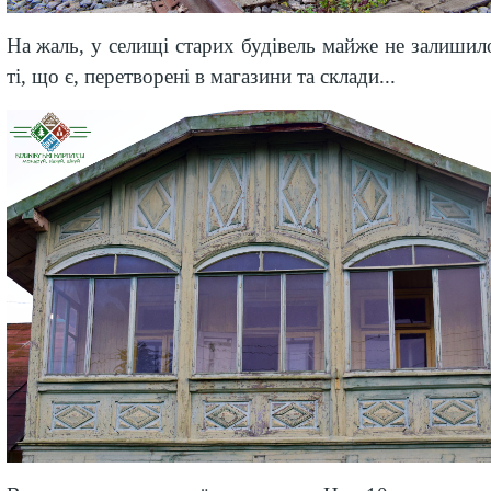
На
жаль
,
у селищі старих будівель майже не залишил
ті, що є,
перетворені в магазини та склади...