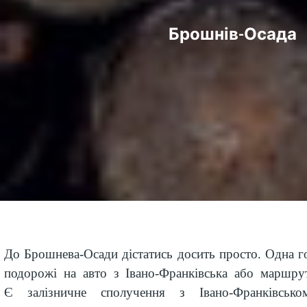
Брошнів-Осада
До Брошнева-Осади дістатись досить просто
.
О
дна
г
подорожі
на авто з Івано-Франківська або маршру
Є залізничне сполучення з Івано-Франківськ