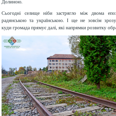
Долиною.
Сьогодні
селище ніби застрягло між двома епо
радянською та українською
. І ще не зовсім зрозу
куди громада прямує далі, які напрямки розвитку обр