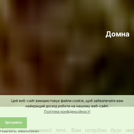
Домна
Цей веб-сайт використовує файли cookie, щоб забезпечити вам
найкращий досвід роботи на нашому веб-сайті.
Політика конфіденційності
Зрозуміло
Ї
демо до доменної печі
. В
ам потрібно буде зве
Powered by WebsitePolicies