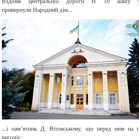
Вздовж центральної дороги Н 10 нашу у
привернули Народний дім...
...і пам’ятник Д. Вітовському, що перед ним на 
височіє.