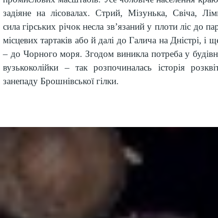
задіяне на лісовалах. Стрий, Мізунька, Свіча, Лі
с
ила гірських річок несла зв’язаний у плоти ліс до п
місцевих тартаків або й далі до Галича на Дністрі, і щ
– до Чорного моря. Згодом виникла потреба у будівн
вузькоколійки – так
роз
почина
лась
історія розкві
занепаду Брошнівської гілки.