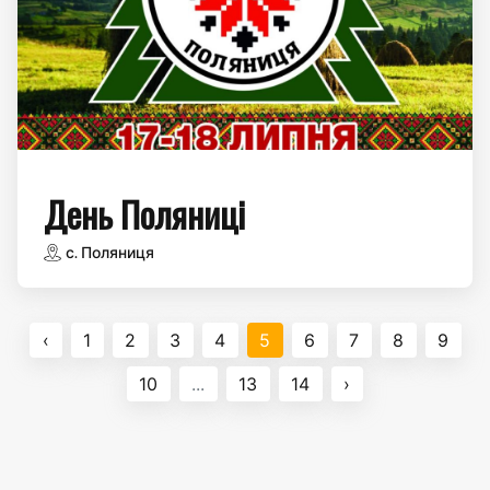
День Поляниці
с. Поляниця
‹
1
2
3
4
5
6
7
8
9
10
...
13
14
›