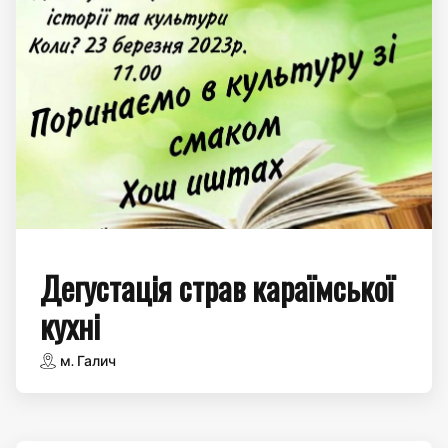
Дегустація страв караїмської
кухні
м. Галич