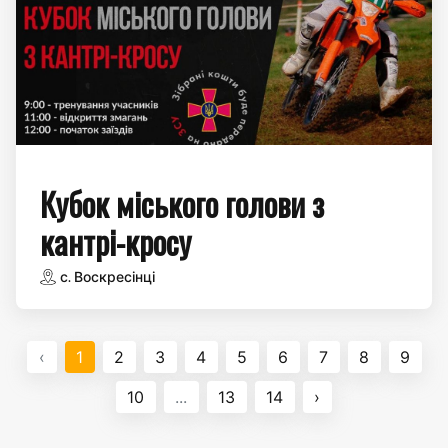
Кубок міського голови з
кантрі-кросу
с. Воскресінці
‹
1
2
3
4
5
6
7
8
9
10
...
13
14
›