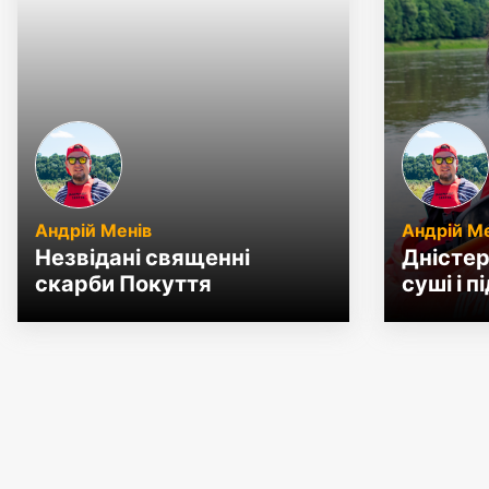
Андрій Менів
Андрій М
Незвідані священні
Дністер
скарби Покуття
суші і 