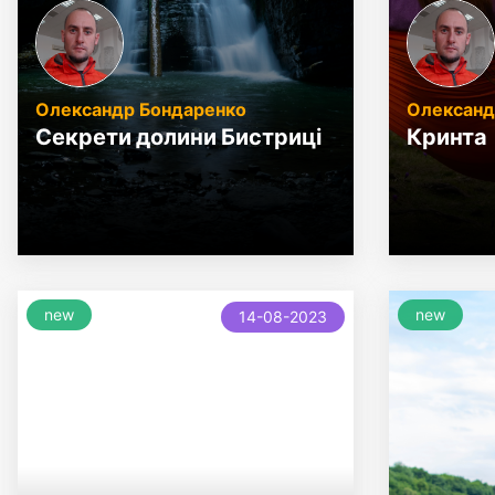
Олександр Бондаренко
Олександ
Секрети долини Бистриці
Кринта
new
new
14-08-2023