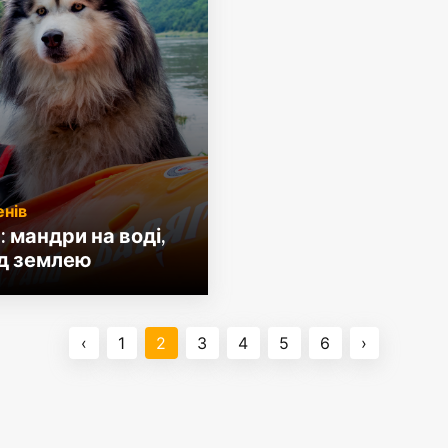
енів
: мандри на воді,
під землею
‹
1
2
3
4
5
6
›