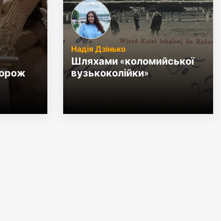
Надія Дзінько
Шляхами «коломийської
дорож
вузькоколійки»