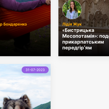
р Бондаренко
Лідія Жук
«Бистрицька
Месопотамія»: по
прикарпатським
передгір’ям
31-07-2023