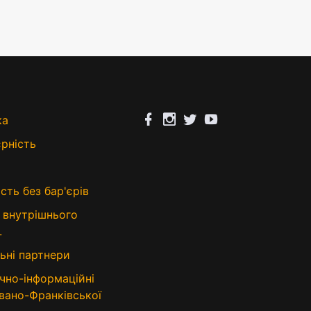
ка
єрність
сть без бар'єрів
 внутрішнього
.
ьні партнери
чно-інформаційні
Івано-Франківської