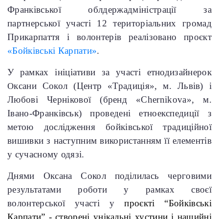
Франківської облдержадміністрації за
партнерської участі 12 територіальних громад
Прикарпаття і волонтерів реалізовано проєкт
«Бойківські Карпати»
.
У рамках ініціативи за участі етнодизайнерок
ксани Сокол (Центр «Традиція», м. Львів) і
О
Любові Чернікової (бренд «Chernikova», м.
Івано-Франківськ) проведені етноекспедиції з
метою дослідження бойківської традиційної
вишивки з наступним використанням її елементів
у сучасному одязі.
Днями Оксана Сокол поділилась черговими
результатами роботи у рамках своєї
волонтерської участі у
проєкті “Бойківські
Карпати” - створені унікальні хустини і нашийні