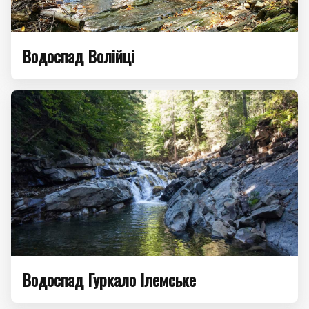
Водоспад Волійці
Водоспад Гуркало Ілемське