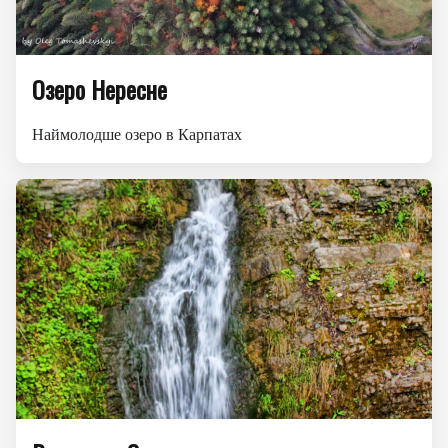
Озеро Нересне
Наймолодше озеро в Карпатах