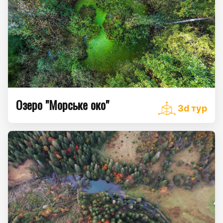
Озеро "Морське око"
3d тур