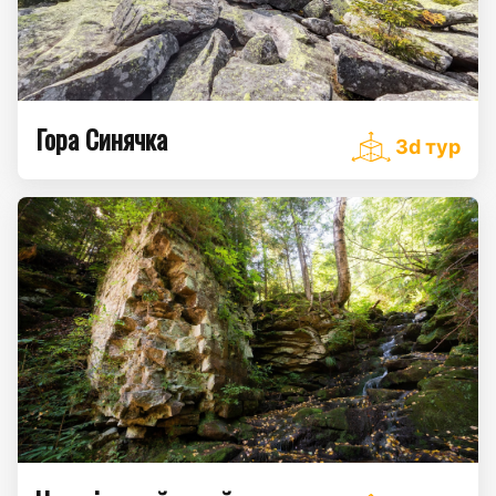
Гора Синячка
3d тур