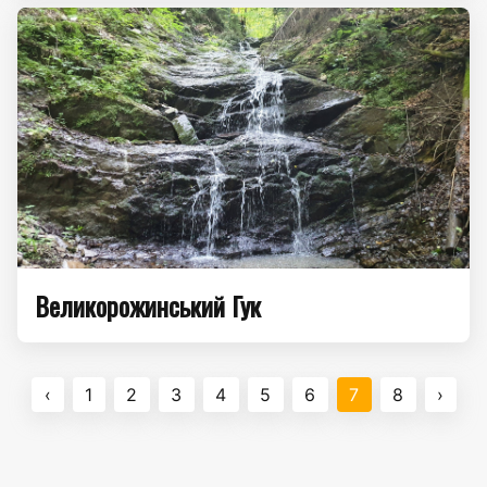
Великорожинський Гук
‹
1
2
3
4
5
6
7
8
›