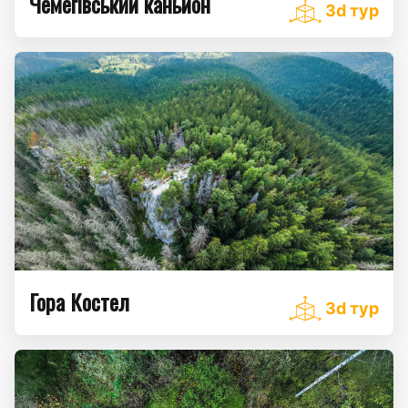
Чемегівський каньйон
3d тур
Гора Костел
3d тур