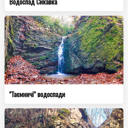
Водоспад Сикавка
"Таємничі" водоспади