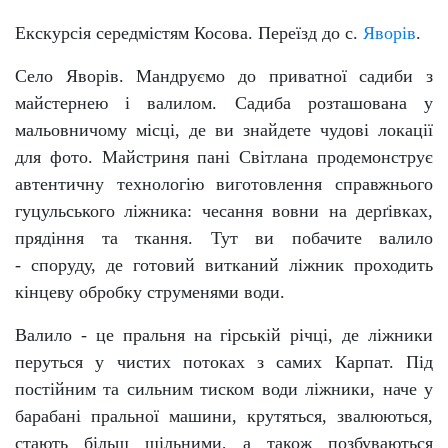
Екскурсія середмістям Косова. Переїзд до с.
Яворів
.
Село Яворів. Мандруємо до приватної садиби з
майстернею і валилом.
Садиба розташована у
мальовничому місці, де ви знайдете чудові локації
для фото. Майстриня пані Світлана продемонструє
автентичну технологію виготовлення справжнього
гуцульського ліжника: чесання вовни на дерґівках,
прядіння та ткання. Тут ви побачите валило
- споруду, де готовий витканий ліжник проходить
кінцеву обробку струменями води.
Валило - це пральня на гірській річці, де ліжники
перуться у чистих потоках з самих Карпат. Під
постійним та сильним тиском води ліжники, наче у
барабані пральної машини, крутяться, звалюються,
стають більш щільними, а також позбуваються