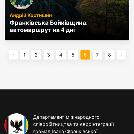
Андрій Костишин
Франківська Бойківщина:
автомаршрут на 4 дні
‹
1
2
3
4
5
6
7
8
›
Департамент міжнародного
співробітництва та євроінтеграції
громад Івано-Франківської