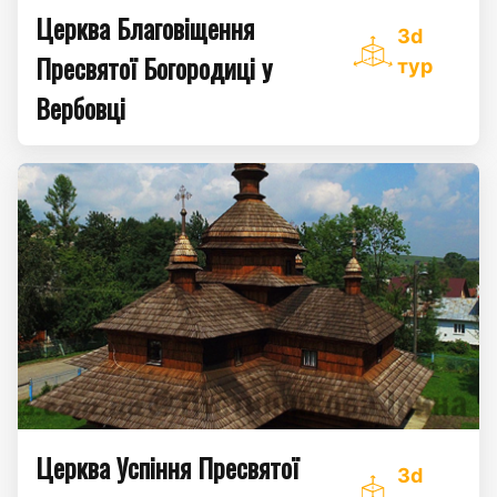
Церква Благовіщення
3d
Пресвятої Богородиці у
тур
Вербовці
Церква Успіння Пресвятої
3d