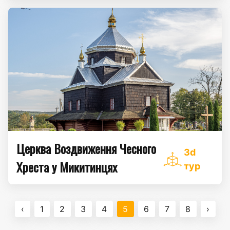
Церква Воздвиження Чесного
3d
Хреста у Микитинцях
тур
‹
1
2
3
4
5
6
7
8
›