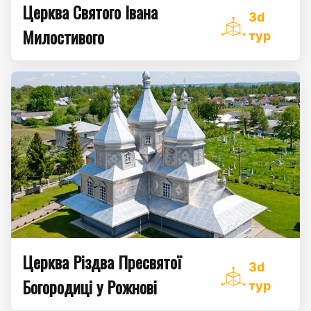
Церква Святого Івана
3d
Милостивого
тур
Церква Різдва Пресвятої
3d
Богородиці у Рожнові
тур