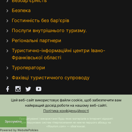
Безбар'єрність
Безпека
Гостинність без бар'єрів
Послуги внутрішнього туризму.
Регіональні партнери
Туристично-інформаційні центри Івано-
Франківської області
Туроператори
Фахівці туристичного супроводу
Цей веб-сайт використовує файли cookie, щоб забезпечити вам
найкращий досвід роботи на нашому веб-сайті.
Політика конфіденційності
При цитуванні і використанні будь-яких матеріалів в Інтернеті відкриті
Зрозуміло
для пошукових систем гіперпосилання не нижче першого абзацу на
«iftourism.com» — обов’язкові.
Powered by WebsitePolicies