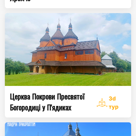
Церква Покрови Пресвятої
3d
Богородиці у П'ядиках
тур