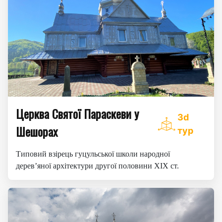
Церква Святої Параскеви у
3d
Шешорах
тур
Типовий взірець гуцульської школи народної
дерев’яної архітектури другої половини XIX ст.