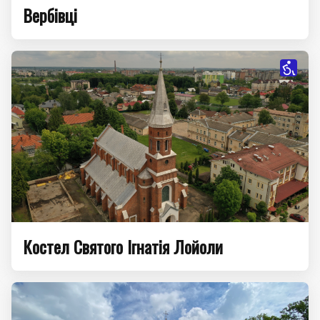
Вербівці
Костел Святого Ігнатія Лойоли