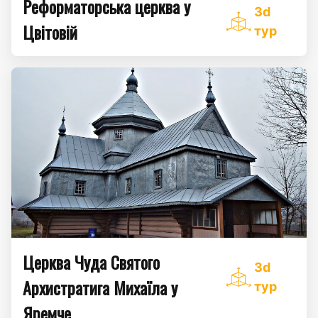
Реформаторська церква у
3d
Цвітовій
тур
Церква Чуда Святого
3d
Архистратига Михаїла у
тур
Яремче