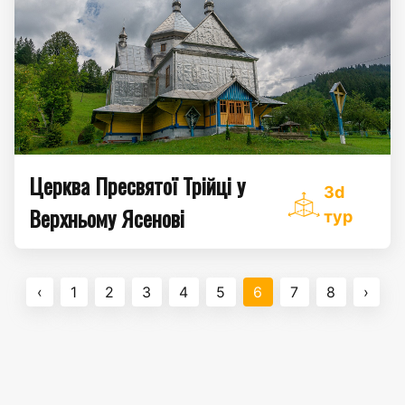
Церква Пресвятої Трійці у
3d
Верхньому Ясенові
тур
‹
1
2
3
4
5
6
7
8
›