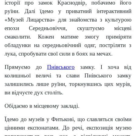
історії про замок Краснодвір, побачимо його
руїни. Далі їдемо у приватний інтерактивний
«Музей Лицарства» для знайомства з культурою
епохи Середньовіччя, скуштуємо місцеві
смаколити. Кожен матиме змогу приміряти
обладунки на середньовічний одяг, постріляти з
лука, спробувати свої сили в боях на мечах.
Прямуємо до
Пнівського
замку.
І хоча від
колишньої величі та слави Пнівського замку
залишились лише руїни, торкнувшись цих мурів,
ви відчуєте дух століть.
Обідаємо в місцевому закладі.
Їдемо до музеїв у Фитькові, що славляться своїми
цінними експонатами. До речі, експозиція музею