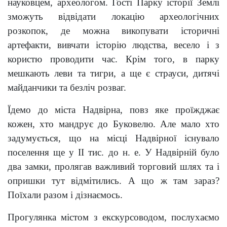
науковцем, археологом. Гості Парку історії Землі
зможуть відвідати локацію археологічних
розкопок, де можна викопувати історичні
артефакти, вивчати історію людства, весело і з
користю проводити час. Крім того, в парку
мешкають леви та тигри, а ще є страуси, дитячі
майданчики та безліч розваг.
Їдемо до міста Надвірна, повз яке проїжджає
кожен, хто мандрує до Буковелю. Але мало хто
задумується, що на місці Надвірної існувало
поселення ще у ІІ тис. до н. е. У Надвірній було
два замки, пролягав важливий торговий шлях та і
опришки тут відмітились. А що ж там зараз?
Поїхали разом і дізнаємось.
Прогулянка містом з екскурсоводом, послухаємо