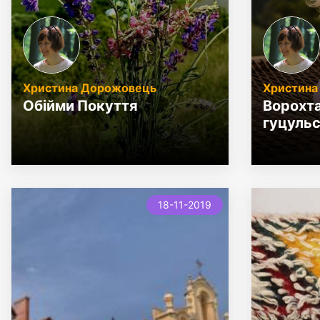
Христина Дорожовець
Христина
Обійми Покуття
Ворохта
гуцульс
18-11-2019