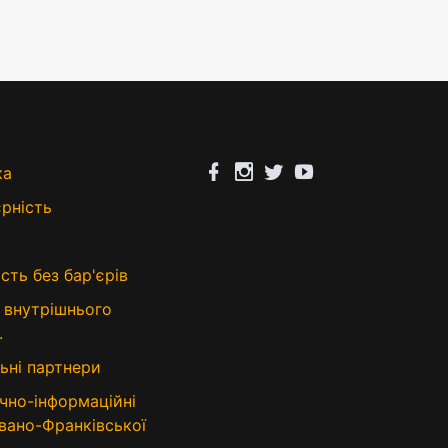
ка
єрність
сть без бар'єрів
 внутрішнього
.
ьні партнери
чно-інформаційні
Івано-Франківської