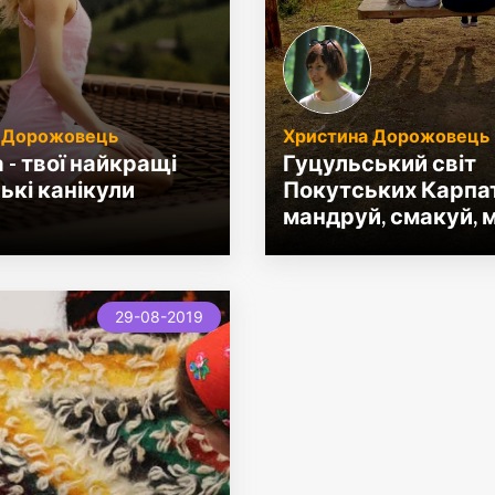
 Дорожовець
Христина Дорожовець
 - твої найкращі
Гуцульський світ
ькі канікули
Покутських Карпат
мандруй, смакуй, 
29-08-2019