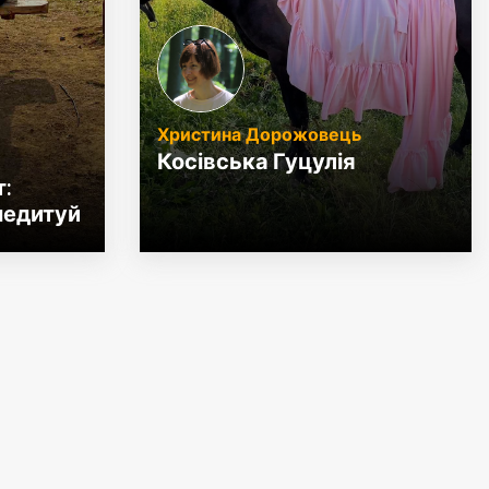
Христина Дорожовець
Косівська Гуцулія
:
медитуй