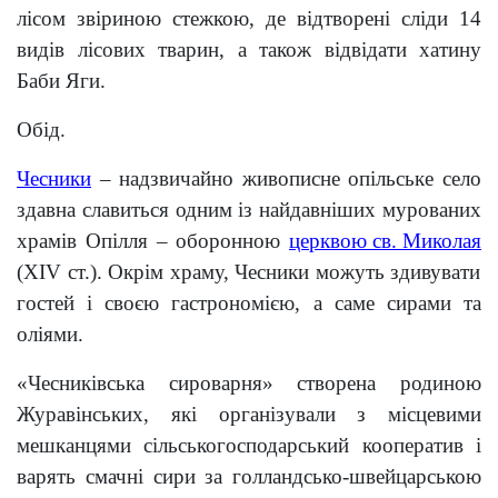
лісом звіриною стежкою, де відтворені сліди 14
видів лісових тварин, а також відвідати хатину
Баби Яги.
Обід.
Чесники
– надзвичайно живописне опільське село
здавна славиться одним із найдавніших мурованих
храмів Опілля – оборонною
церквою св. Миколая
(XIV ст.). Окрім храму, Чесники можуть здивувати
гостей і своєю гастрономією, а саме сирами та
оліями.
«Чесниківська сироварня» створена родиною
Журавінських, які організували з місцевими
мешканцями сільськогосподарський кооператив і
варять смачні сири за голландсько-швейцарською