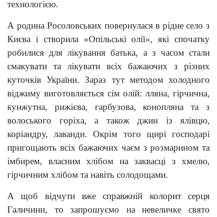
технологією.
А родина Росоловських повернулася в рідне село з
Києва і створила «Опільські олії», які спочатку
робилися для лікування батька, а з часом стали
смакувати та лікувати всіх бажаючих з різних
куточків України. Зараз тут методом холодного
віджиму виготовляється сім олій: лляна, гірчична,
кунжутна, рижієва, гарбузова, конопляна та з
волоського горіха, а також джин із ялівцю,
коріандру, лаванди. Окрім того щирі господарі
пригощають всіх бажаючих чаєм з розмарином та
імбирем, власним хлібом на заквасці з хмелю,
гірчичним хлібом та навіть солодощами.
А щоб відчути вже справжній колорит серця
Галичини, то запрошуємо на невеличке свято