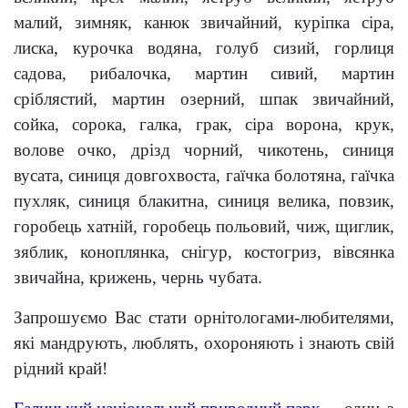
малий, зимняк, канюк звичайний, куріпка сіра,
лиска, курочка водяна, голуб сизий, горлиця
садова, рибалочка, мартин сивий, мартин
сріблястий, мартин озерний, шпак звичайний,
сойка, сорока, галка, грак, сіра ворона, крук,
волове очко, дрізд чорний, чикотень, синиця
вусата, синиця довгохвоста, гаїчка болотяна, гаїчка
пухляк, синиця блакитна, синиця велика, повзик,
горобець хатній, горобець польовий, чиж, щиглик,
зяблик, коноплянка, снігур, костогриз, вівсянка
звичайна, крижень, чернь чубата.
Запрошуємо Вас стати орнітологами-любителями,
які мандрують, люблять, охороняють і знають свій
рідний край!