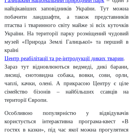
Галицький національний природний парк
– один з
найцікавіших заповідників України. Тут можна
побачити ландшафти, а також представників
птаства і тваринного світу майже зі всіх куточків
України. На території парку розміщений чудовий
музей «Природа Землі Галицької» та перший в
країні
Центр реабілітації та ре-інтродукції диких тварин
.
Зараз тут відновлюються ведмеді, дикі барани,
лисиці, єнотовидна собака, вовки, сови, орли,
чаплі, качки, олені. А прикрасою Центру є ціле
сімейство бізонів – найбільших ссавців на
території Європи.
Особливою популярністю у відвідувачів
користується інтерактивна програма-квест «В
гостях в казки», під час якої можна прогулятися