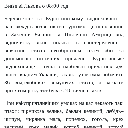
Виїзд зі Львова
о
08:00 год.
Бердвотчінг на Бурштинському водосховищі –
наш вклад в розвиток еко-туризму. Це популярний
в Західній Європі та Північній Америці вид
відпочинку, який полягає в спостереженні і
вивченні птахів неозброєним оком або за
допомогою оптичних приладів. Бурштинське
водосховище
–
одна з найбільш придатних для
цього водойм України, так як тут можна побачити
36 водолюбивих зимуючих птахів, а загалом
протягом року тут буває 246 видів птахів.
При найсприятливіших умовах на вас чекають такі
птахи: пірникоза велика, баклан великий, лебідь–
шипун, чирянка мала, попелюх, гоголь, крех
великий, крех малий, яструб великий, яструб