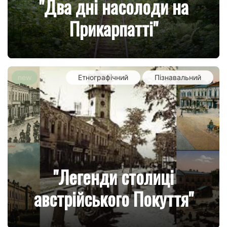
"Два дні насолоди на
Прикарпатті"
new
Етнографічний
Пізнавальний
"Легенди столиці
австрійського Покуття"