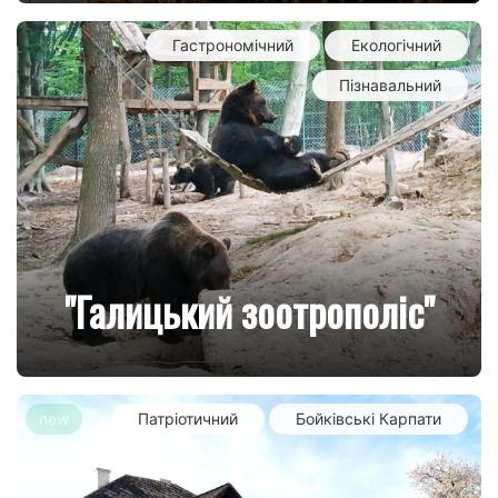
new
Гастрономічний
Екологічний
Пізнавальний
"Галицький зоотрополіс"
new
Патріотичний
Бойківські Карпати