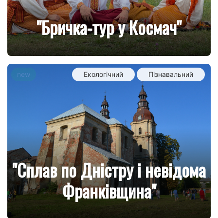
"Бричка-тур у Космач"
new
Екологічний
Пізнавальний
"Сплав по Дністру і невідома
Франківщина"