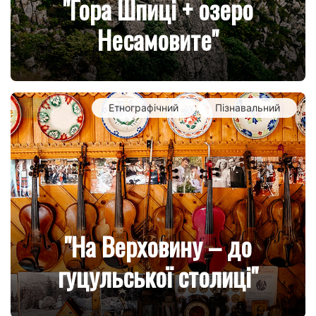
"Гора Шпиці + озеро
Несамовите"
new
Етнографічний
Пізнавальний
"На Верховину – до
гуцульської столиці"