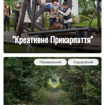
"Креативне Прикарпаття"
new
Пізнавальний
Оздоровчий