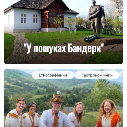
"У пошуках Бандери"
new
Етнографічний
Гастрономічний