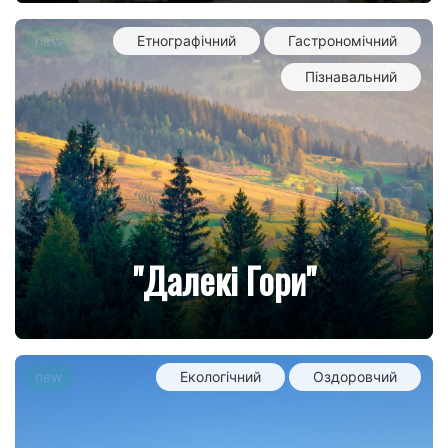
new
Етнографічний
Гастрономічний
Пізнавальний
"Далекі Гори"
new
Екологічний
Оздоровчий