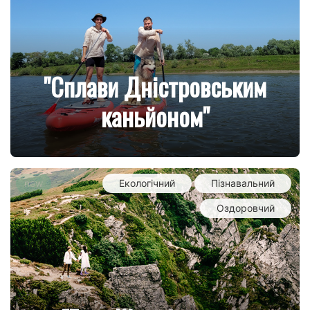
"Cплави Дністровським
каньйоном"
new
Екологічний
Пізнавальний
Оздоровчий