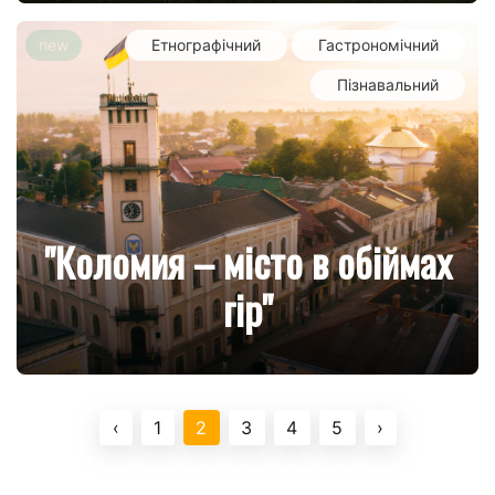
new
Етнографічний
Гастрономічний
Пізнавальний
"Коломия – місто в обіймах
гір"
‹
1
2
3
4
5
›